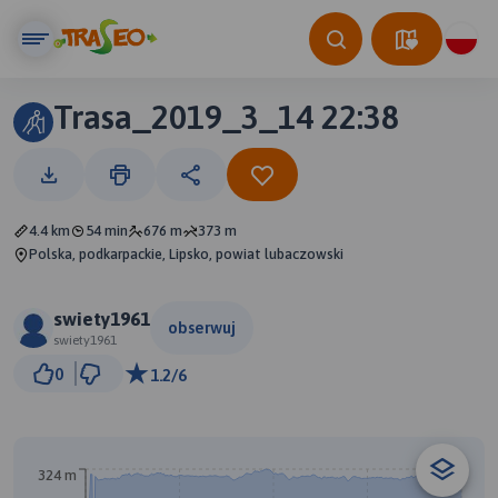
Trasa_2019_3_14 22:38
4.4 km
54 min
676 m
373 m
Polska, podkarpackie, Lipsko, powiat lubaczowski
swiety1961
obserwuj
swiety1961
500 m
0
1.2/6
© Traseo Map
© OpenMapTiles
© OpenStreetMap contributors
324 m