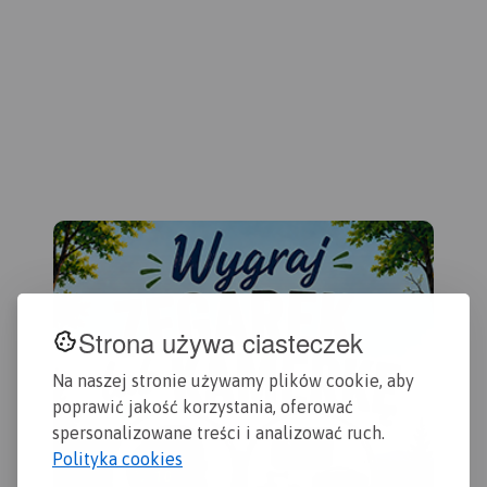
Kra
podkarpackich miejscowości.
Tomaszów Lubelski, Narol, i
Cieszanów. Zapraszamy na
mia
rowerową podróż przez ten
atr
niezwykły zakątek, do
m.i
zwiedzania atrakcji i
odkrywania tajemnic
Tom
Roztocza!
Roz
zab
dla
202
Strona używa ciasteczek
Na naszej stronie używamy plików cookie, aby
poprawić jakość korzystania, oferować
spersonalizowane treści i analizować ruch.
Polityka cookies