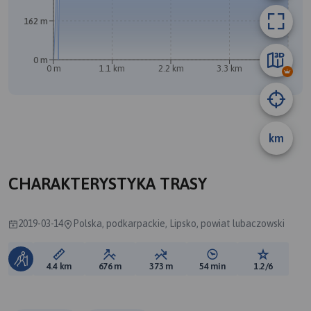
162 m
0 m
0 m
1.1 km
2.2 km
3.3 km
4.4 km
km
A
B
CHARAKTERYSTYKA TRASY
2019-03-14
Polska, podkarpackie, Lipsko, powiat lubaczowski
Długość trasy:
Suma przewyższeń:
Suma spadków:
Średni czas potrzebny 
Ocena tras
4.4 km
676 m
373 m
54 min
1.2/6