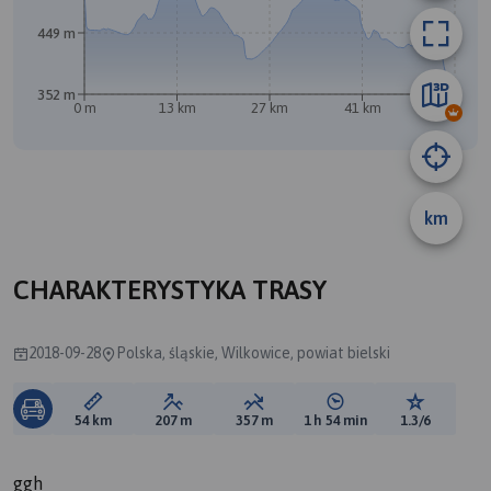
449 m
A
352 m
0 m
13 km
27 km
41 km
54 km
km
CHARAKTERYSTYKA TRASY
2018-09-28
Polska, śląskie, Wilkowice, powiat bielski
Długość trasy:
Suma przewyższeń:
Suma spadków:
Średni czas potrzebny 
Ocena tras
54 km
207 m
357 m
1 h 54 min
1.3/6
ggh