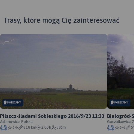
Trasy, które mogą Cię zainteresować
MAPA TURYSTYCZNA W
APLIKACJI TRASEO
MAP
APL
POLECAMY
POLECAMY
Szczegółowa mapa
turystyczna "Żywiec i okolice"
Pilszcz-śladami Sobieskiego 2016/9/23 11:33
Białogród-
z uwzględnieniem atrakcji,
Map
Adamowice, Polska
Goczałkowice-Z
zabytków, noclegów,
zab
6/6
81,8 km
2:00 h
386m
6/6
5
MAPA TURYSTYCZNA W
gastronomii oraz innych
gas
APLIKACJI TRASEO