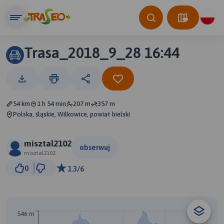
Trasa_2018_9_28 16:44
54 km
1 h 54 min
207 m
357 m
Polska, śląskie, Wilkowice, powiat bielski
misztal2102
obserwuj
misztal2102
5 km
0
1.3/6
© Traseo Map
© OpenMapTiles
© OpenStreetMap contributors
B
546 m