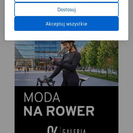
wędrówek górskich. Mapa
zawiera również wyciągi
Dostosuj
narciarskie wraz z trasami
zjazdowymi. Sprawdzi się we
Akceptuj wszystkie
wszystkich 4 porach roku!