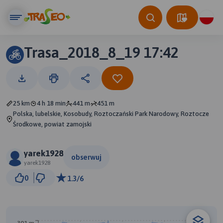
Trasa_2018_8_19 17:42
25 km
4 h 18 min
441 m
451 m
Polska, lubelskie, Kosobudy, Roztoczański Park Narodowy, Roztocze
Środkowe, powiat zamojski
yarek1928
obserwuj
yarek1928
2 km
0
1.3/6
© Traseo Map
© OpenMapTiles
© OpenStreetMap contributors