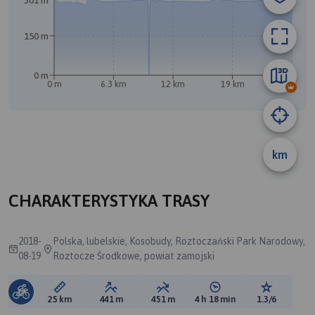
301 m
B
A
150 m
0 m
0 m
6.3 km
12 km
19 km
25 km
km
CHARAKTERYSTYKA TRASY
2018-
Polska, lubelskie, Kosobudy, Roztoczański Park Narodowy,
08-19
Roztocze Środkowe, powiat zamojski
Długość trasy:
Suma przewyższeń:
Suma spadków:
Średni czas potrzebny 
Ocena tras
25 km
441 m
451 m
4 h 18 min
1.3/6