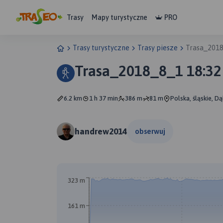
Trasy
Mapy turystyczne
PRO
Trasy turystyczne
Trasy piesze
Trasa_2018
Trasa_2018_8_1 18:32
6.2 km
1 h 37 min
386 m
81 m
Polska, śląskie, 
handrew2014
obserwuj
323 m
161 m