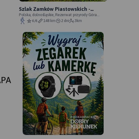
Szlak Zamków Piastowskich -
oficjalny przebieg
Polska, dolnośląskie, Rezerwat przyrody Góra
Choina, Zagórze Śląskie, powiat wałbrzyski
6/6
148 km
2 dni
3km
APA