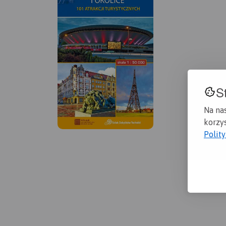
S
Na na
korzys
Polit