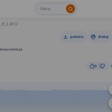
Odkryj
_8_1 18:32
pobierz
drukuj
Dąbrowa Górnicza
0
50
© Traseo Map
© OpenMapTiles
© OpenStreetMap cont
A
B