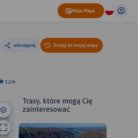
Moja Mapa
udostępnij
Dodaj do mojej mapy
1.2/6
0 m
ributors
Trasy, które mogą Cię
zainteresować