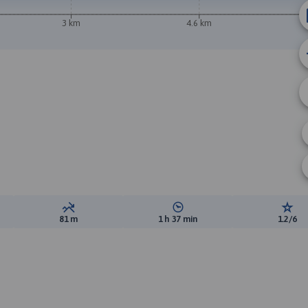
3 km
4.6 km
ewyższeń:
Suma spadków:
Średni czas potrzebny na pokon
Ocen
81 m
1 h 37 min
1.2/6