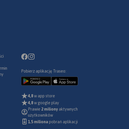
ci
rmin
Pobierz aplikację Traseo:
ny
4,8
w app store
4,8
w google play
Prawie
2 miliony
aktywnych
użytkowników
1.5 miliona
pobrań aplikacji