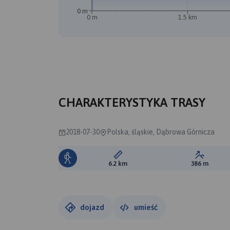
0 m
0 m
1.5 km
CHARAKTERYSTYKA TRASY
2018-07-30
Polska, śląskie, Dąbrowa Górnicza
Długość trasy:
Suma prz
6.2 km
386 m
dojazd
umieść