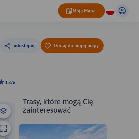
Moja Mapa
udostępnij
Dodaj do mojej mapy
1.3/6
ributors
Trasy, które mogą Cię
zainteresować