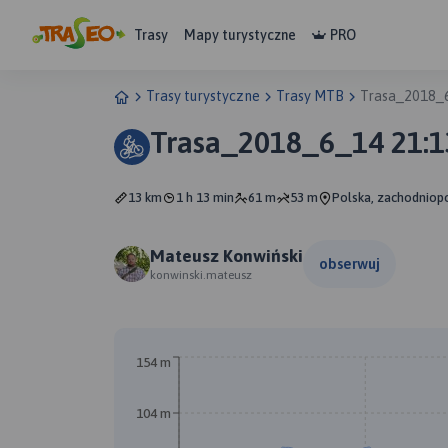
Trasy
Mapy turystyczne
PRO
Trasy turystyczne
Trasy MTB
Trasa_2018_6
Trasa_2018_6_14 21:1
13 km
1 h 13 min
61 m
53 m
Polska, zachodniop
Mateusz Konwiński
obserwuj
konwinski.mateusz
154 m
104 m