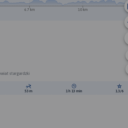
6.7 km
10 km
wiat stargardzki
ewyższeń:
Suma spadków:
Średni czas potrzebny na pokon
Ocen
53 m
1 h 13 min
1.3/6