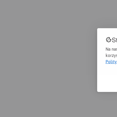
S
Na na
korzys
Polit