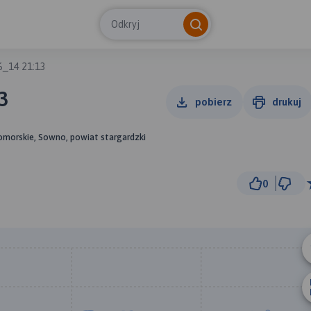
Odkryj
_14 21:13
3
pobierz
drukuj
omorskie, Sowno, powiat stargardzki
0
2 km
© Traseo Map
© OpenMapTiles
© OpenStreetMap cont
A