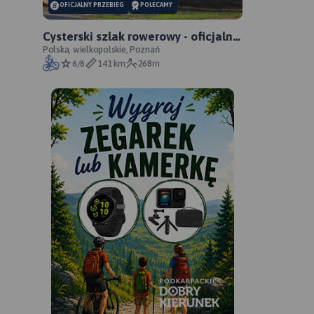
OFICJALNY PRZEBIEG
POLECAMY
Cysterski szlak rowerowy - oficjalny
przebieg
Polska, wielkopolskie, Poznań
6/6
141 km
268m