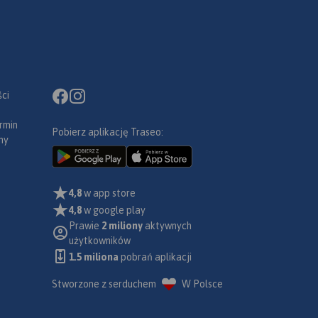
ci
rmin
Pobierz aplikację Traseo:
ny
4,8
w app store
4,8
w google play
Prawie
2 miliony
aktywnych
użytkowników
1.5 miliona
pobrań aplikacji
Stworzone z serduchem
W Polsce