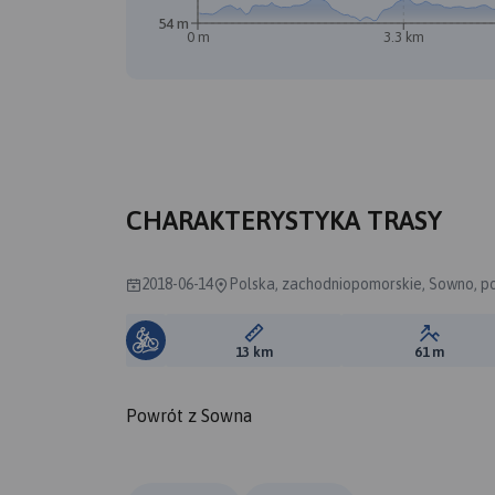
54 m
0 m
3.3 km
B
CHARAKTERYSTYKA TRASY
2018-06-14
Polska, zachodniopomorskie, Sowno, po
Długość trasy:
Suma prz
13 km
61 m
Powrót z Sowna