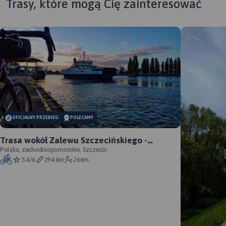
Trasy, które mogą Cię zainteresować
MAPA TURYSTYCZNA W
APLIKACJI TRASEO
OFICJALNY PRZEBIEG
POLECAMY
Trasa wokół Zalewu Szczecińskiego -
oficjalny przebieg szlaku
Polska, zachodniopomorskie, Szczecin
5.4/6
294 km
266m