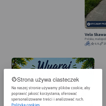
OFICJALNY PR
Velo Skawa 
przebieg s
Polska, małopol
6/6
1
Strona używa ciasteczek
Na naszej stronie używamy plików cookie, aby
poprawić jakość korzystania, oferować
spersonalizowane treści i analizować ruch.
Polityka cookies