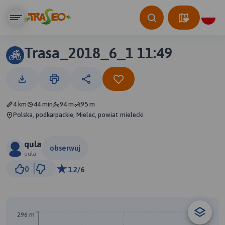
Trasa_2018_6_1 11:49
4 km
44 min
94 m
95 m
Polska, podkarpackie, Mielec, powiat mielecki
qula
obserwuj
qula
500 m
0
1.2/6
© Traseo Map
© OpenMapTiles
© OpenStreetMap contributors
296 m