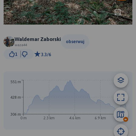
Waldemar Zaborski
obserwuj
waza44
500 m
1
3.3/6
© Traseo Map
© OpenMapTiles
© OpenStreetMap contributors
551 m
A
B
428 m
306 m
0 m
2.3 km
4.6 km
6.9 km
9.3 km