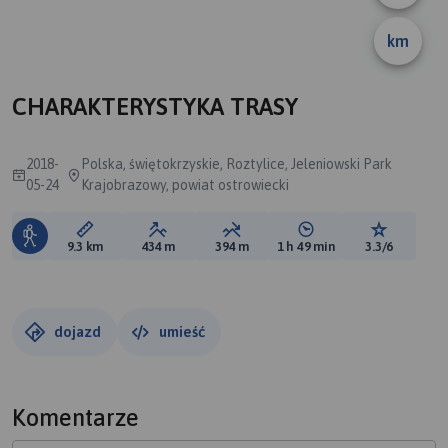
km
CHARAKTERYSTYKA TRASY
2018-
Polska, świętokrzyskie, Roztylice, Jeleniowski Park
05-24
Krajobrazowy, powiat ostrowiecki
Długość trasy:
Suma przewyższeń:
Suma spadków:
Średni czas potrzebny 
Ocena tras
9.3 km
434 m
394 m
1 h 49 min
3.3/6
dojazd
umieść
Komentarze