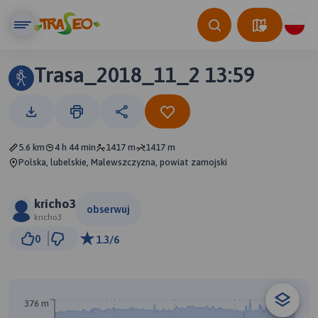
Trasa_2018_11_2 13:59
5.6 km
4 h 44 min
1417 m
1417 m
Polska, lubelskie, Malewszczyzna, powiat zamojski
kricho3
obserwuj
kricho3
200 m
0
1.3/6
© Traseo Map
© OpenMapTiles
© OpenStreetMap contributors
B
A
376 m