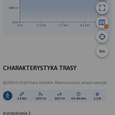
188 m
0 m
0 m
1.3 km
2.7 km
4.1 km
5.5 km
km
CHARAKTERYSTYKA TRASY
2018-11-01
Polska, lubelskie, Malewszczyzna, powiat zamojski
Długość trasy:
Suma przewyższeń:
Suma spadków:
Średni czas potrzebny 
Ocena tras
5.6 km
1417 m
1417 m
4 h 44 min
1.3/6
grzybobranie 2