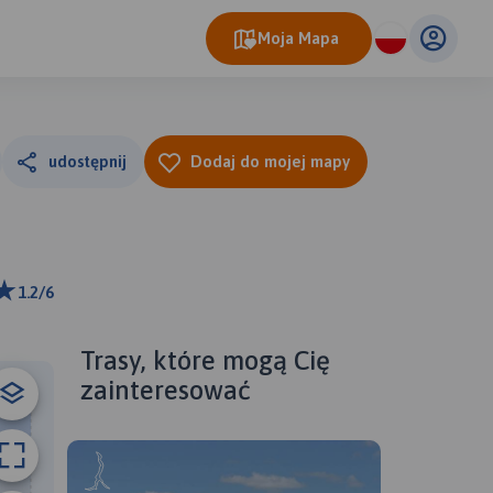
Moja Mapa
udostępnij
Dodaj do mojej mapy
1.2/6
ributors
Trasy, które mogą Cię
zainteresować