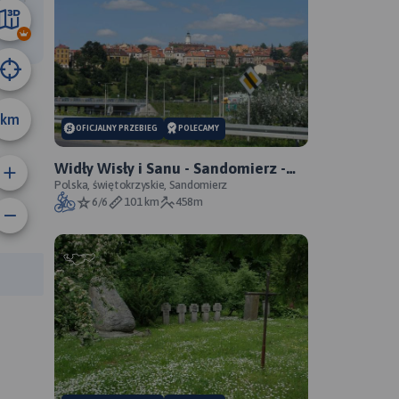
11 km
A
km
OFICJALNY PRZEBIEG
POLECAMY
Widły Wisły i Sanu - Sandomierz -
Zawichost - Annopol - oficjalny
Polska, świętokrzyskie, Sandomierz
6/6
101 km
458m
przebieg
anie trasy:
a trasy: