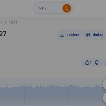
Odkryj
11_14 12:27
27
pobierz
drukuj
0
1 km
© Traseo Map
© OpenMapTiles
© OpenStreetMap cont