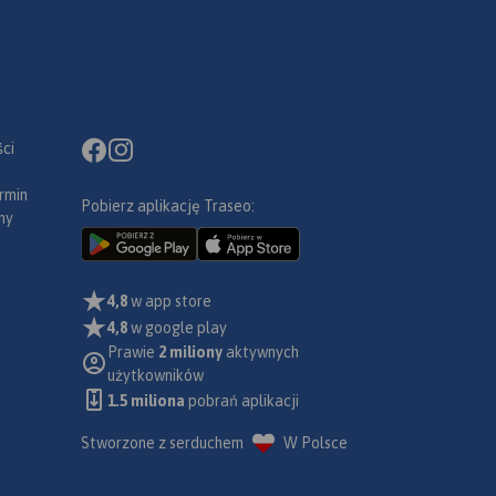
ci
rmin
Pobierz aplikację Traseo:
ny
4,8
w app store
4,8
w google play
Prawie
2 miliony
aktywnych
użytkowników
1.5 miliona
pobrań aplikacji
Stworzone z serduchem
W Polsce