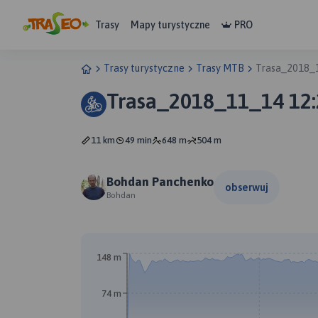
Trasy
Mapy turystyczne
PRO
Trasy turystyczne
Trasy MTB
Trasa_2018_
Trasa_2018_11_14 12:
11 km
49 min
648 m
504 m
Bohdan Panchenko
obserwuj
Bohdan
148 m
74 m