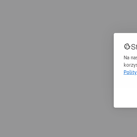
S
Na na
korzys
Polit