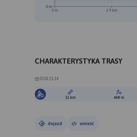
0 m
0 m
2.9 km
B
CHARAKTERYSTYKA TRASY
2018-11-14
Długość trasy:
Suma prz
11 km
648 m
dojazd
umieść