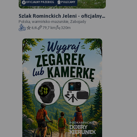
OFICJALNY PRZEBIEG
POLECAMY
Szlak Rominckich Jeleni - oficjalny
przebieg
Polska, warmińsko-mazurskie, Zabojady
6/6
79,7 km
320m