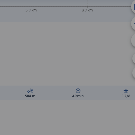
5.9 km
8.9 km
ewyższeń:
Suma spadków:
Średni czas potrzebny na pokon
Ocen
504 m
49 min
1.2/6