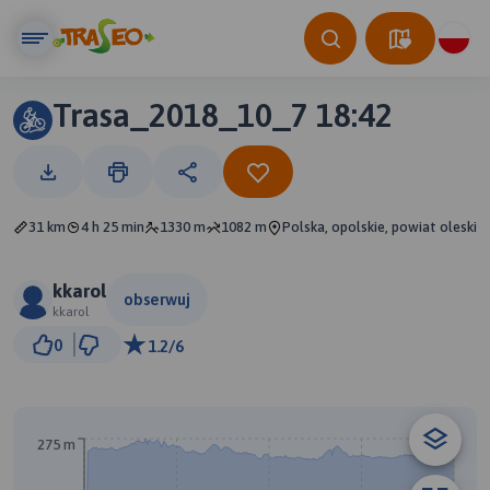
Trasa_2018_10_7 18:42
31 km
4 h 25 min
1330 m
1082 m
Polska, opolskie, powiat oleski
kkarol
obserwuj
kkarol
3 km
0
1.2/6
© Traseo Map
© OpenMapTiles
© OpenStreetMap contributors
275 m