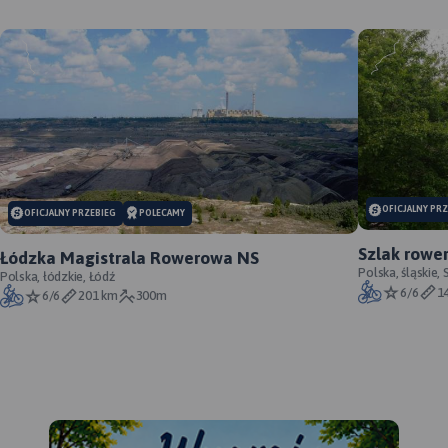
MAPA TURYSTYCZNA W
APLIKACJI TRASEO
OFICJALNY PR
OFICJALNY PRZEBIEG
POLECAMY
MAP
Szlak rowe
Łódzka Magistrala Rowerowa NS
APL
oficjalny p
Polska, śląskie,
Polska, łódzkie, Łódź
6/6
1
6/6
201 km
300m
T
Eu
za
pol
če
Je
po
vo
zpr
po
MAPA TURYSTYCZNA W