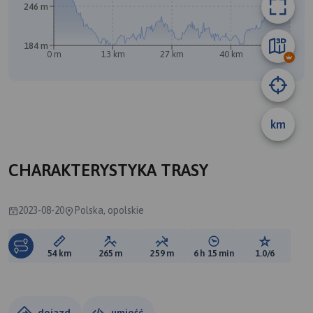
246 m
184 m
0 m
13 km
27 km
40 km
54 km
km
CHARAKTERYSTYKA TRASY
2023-08-20
Polska, opolskie
Długość trasy:
Suma przewyższeń:
Suma spadków:
Średni czas potrzebny 
Ocena tras
54 km
265 m
259 m
6 h 15 min
1.0/6
dojazd
umieść