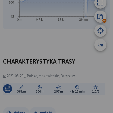
100 m
45 m
0 m
9.7 km
19 km
29 km
38 km
km
CHARAKTERYSTYKA TRASY
2023-08-20
Polska, mazowieckie, Otrębusy
Długość trasy:
Suma przewyższeń:
Suma spadków:
Średni czas potrzebny 
Ocena tras
38 km
304 m
297 m
4 h 13 min
1.0/6
dojazd
umieść