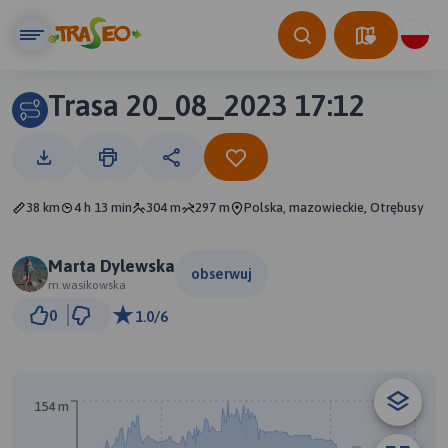
Trasa 20_08_2023 17:12
38 km
4 h 13 min
304 m
297 m
Polska, mazowieckie, Otrębusy
Marta Dylewska
obserwuj
m.wasikowska
2 km
0
1.0/6
© Traseo Map
© OpenMapTiles
© OpenStreetMap contributors
B
154 m
A