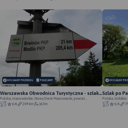
OFICJALNY PRZEBIEG
POLECAMY
OFICJALNY PR
Warszawska Obwodnica Turystyczna - szlak
Szlak po P
pieszy - oficjalny przebieg
Polska, mazowieckie, Nowy Dwór Mazowiecki, powiat
Łódzkich - 
Polska, łódzkie,
nowodworski
Wzniesień Łódzk
6/6
209 km
163m
6/6
7
MAPA TURYSTYCZNA W