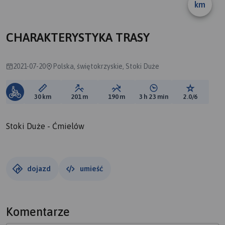
km
CHARAKTERYSTYKA TRASY
2021-07-20
Polska, świętokrzyskie, Stoki Duże
Długość trasy:
Suma przewyższeń:
Suma spadków:
Średni czas potrzebny 
Ocena tras
30 km
201 m
190 m
3 h 23 min
2.0/6
Stoki Duże - Ćmielów
dojazd
umieść
Komentarze