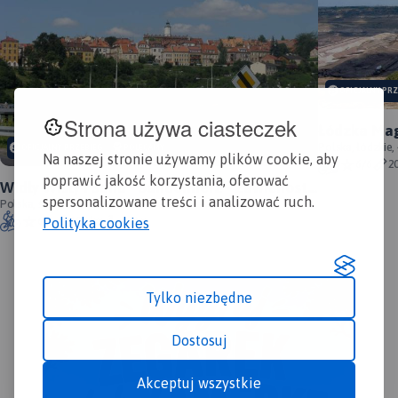
OFICJALNY PR
Strona używa ciasteczek
Łódzka Mag
Polska, łódzkie,
OFICJALNY PRZEBIEG
POLECAMY
Na naszej stronie używamy plików cookie, aby
6/6
2
poprawić jakość korzystania, oferować
Widły Wisły i Sanu - Sandomierz - Zawichost -
spersonalizowane treści i analizować ruch.
Annopol - oficjalny przebieg
Polska, świętokrzyskie, Sandomierz
6/6
101 km
458m
Polityka cookies
Tylko niezbędne
MAPA TURYSTYCZNA W
APLIKACJI TRASEO
Dostosuj
Akceptuj wszystkie
Mapa Wyżyny