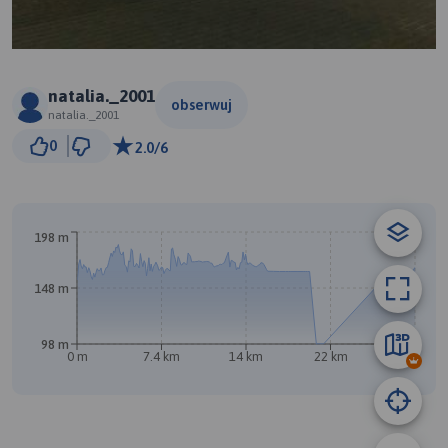
natalia._2001
obserwuj
natalia._2001
3 km
0
2.0/6
© Traseo Map
© OpenMapTiles
© OpenStreetMap contributors
A
B
198 m
148 m
98 m
0 m
7.4 km
14 km
22 km
29 km