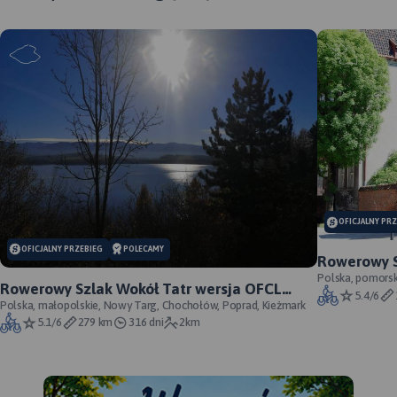
OFICJALNY PR
OFICJALNY PRZEBIEG
POLECAMY
Rowerowy S
przebieg s
Polska, pomorsk
Rowerowy Szlak Wokół Tatr wersja OFCL
5.4/6
(oficjalna) - oficjalny przebieg
Polska, małopolskie, Nowy Targ, Chochołów, Poprad, Kieżmark
5.1/6
279 km
316 dni
2km
MAPA TURYSTYCZNA W