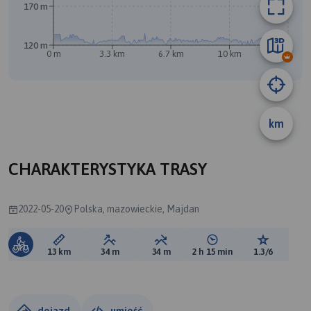
170 m
120 m
0 m
3.3 km
6.7 km
10 km
13 km
km
B
A
CHARAKTERYSTYKA TRASY
2022-05-20
Polska, mazowieckie, Majdan
Długość trasy:
Suma przewyższeń:
Suma spadków:
Średni czas potrzebny 
Ocena tras
13 km
34 m
34 m
2 h 15 min
1.3/6
dojazd
umieść