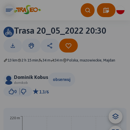
Trasa 20_05_2022 20:30
13 km
2 h 15 min
34 m
34 m
Polska, mazowieckie, Majdan
Dominik Kobus
obserwuj
domikob
500 m
0
1.3/6
© Traseo Map
© OpenMapTiles
© OpenStreetMap contributors
220 m