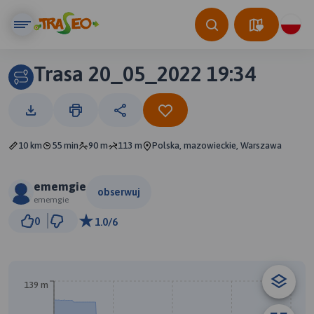
Trasa 20_05_2022 19:34
10 km
55 min
90 m
113 m
Polska, mazowieckie, Warszawa
ememgie
obserwuj
ememgie
2 km
0
1.0/6
© Traseo Map
© OpenMapTiles
© OpenStreetMap contributors
139 m