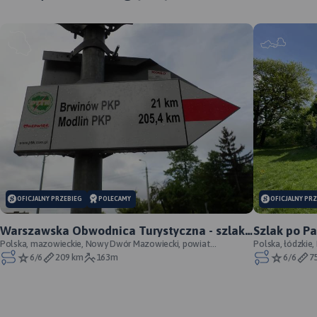
OFICJALNY PRZEBIEG
POLECAMY
OFICJALNY PR
Warszawska Obwodnica Turystyczna - szlak
Szlak po P
pieszy - oficjalny przebieg
Polska, mazowieckie, Nowy Dwór Mazowiecki, powiat
Łódzkich - 
Polska, łódzkie,
nowodworski
Wzniesień Łódzk
6/6
209 km
163m
6/6
7
MAPA TURYSTYCZNA W