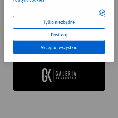
Tylko niezbędne
Dostosuj
Akceptuj wszystkie