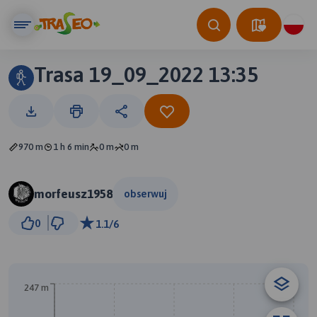
Trasa 19_09_2022 13:35
970 m
1 h 6 min
0 m
0 m
morfeusz1958
obserwuj
50 m
0
1.1/6
© Traseo Map
© OpenMapTiles
© OpenStreetMap contributors
B
247 m