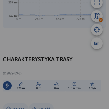
197 m
A
147 m
0 m
241 m
483 m
725 m
966 m
km
CHARAKTERYSTYKA TRASY
2022-09-19
Długość trasy:
Suma przewyższeń:
Suma spadków:
Średni czas potrzebny 
Ocena tras
970 m
0 m
0 m
1 h 6 min
1.1/6
dojazd
umieść