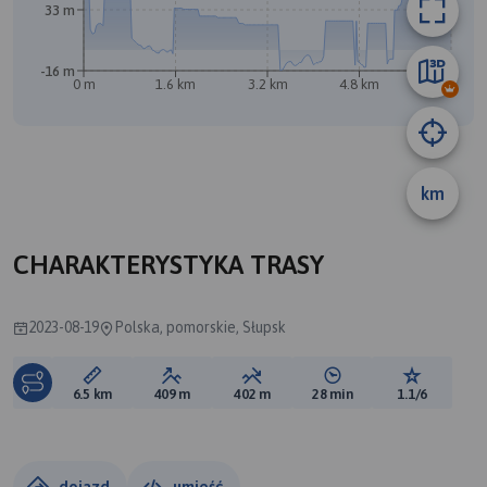
33 m
B
-16 m
A
0 m
1.6 km
3.2 km
4.8 km
6.4 km
km
CHARAKTERYSTYKA TRASY
2023-08-19
Polska, pomorskie, Słupsk
Długość trasy:
Suma przewyższeń:
Suma spadków:
Średni czas potrzebny 
Ocena tras
6.5 km
409 m
402 m
28 min
1.1/6
dojazd
umieść