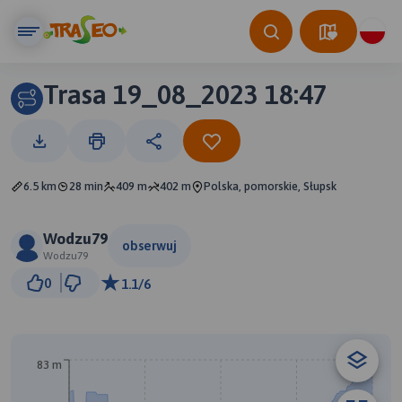
Trasa 19_08_2023 18:47
6.5 km
28 min
409 m
402 m
Polska, pomorskie, Słupsk
Wodzu79
obserwuj
Wodzu79
1 km
0
1.1/6
© Traseo Map
© OpenMapTiles
© OpenStreetMap contributors
83 m