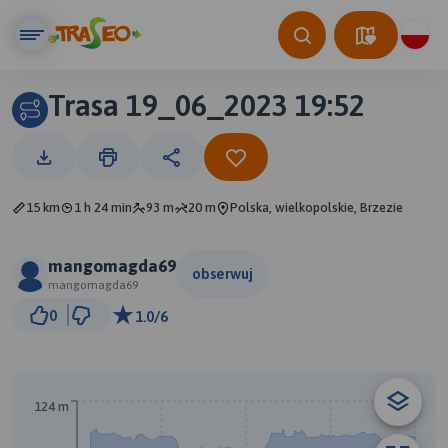
Trasa 19_06_2023 19:52
15 km
1 h 24 min
93 m
20 m
Polska, wielkopolskie, Brzezie
mangomagda69
obserwuj
mangomagda69
1 km
0
1.0/6
© Traseo Map
© OpenMapTiles
© OpenStreetMap contributors
A
B
124 m