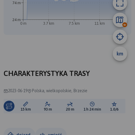
74 m
24 m
0 m
3.7 km
7.5 km
11 km
15 km
km
CHARAKTERYSTYKA TRASY
2023-06-19
Polska, wielkopolskie, Brzezie
Długość trasy:
Suma przewyższeń:
Suma spadków:
Średni czas potrzebny 
Ocena tras
15 km
93 m
20 m
1 h 24 min
1.0/6
dojazd
umieść