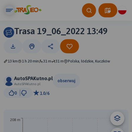
Trasa 19_06_2022 13:49
13 km
1 h 20 min
31 m
31 m
Polska, łódzkie, Kuczków
AutoSPAKutno.pl
obserwuj
AutoSPAKutno.pl
1 km
0
1.0/6
© Traseo Map
© OpenMapTiles
© OpenStreetMap contributors
208 m