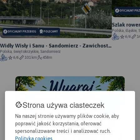
OFICJALNY PR
Szlak rowe
oficjalny p
Polska, śląskie,
OFICJALNY PRZEBIEG
POLECAMY
6/6
1
Widły Wisły i Sanu - Sandomierz - Zawichost -
Annopol - oficjalny przebieg
Polska, świętokrzyskie, Sandomierz
6/6
101 km
458m
Strona używa ciasteczek
Na naszej stronie używamy plików cookie, aby
poprawić jakość korzystania, oferować
spersonalizowane treści i analizować ruch.
Polityka cookies