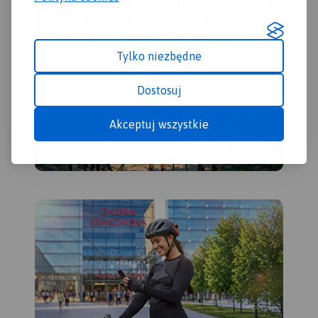
Tylko niezbędne
Dostosuj
Akceptuj wszystkie
MAPA TURYSTYCZNA W
APLIKACJI TRASEO
Mapa przedstawia sieć
zrealizowanych do tej pory
(VII 2020) tras rowerowych:
- z projektu VeloMałopolska;
- Szlak wokół Tatr (część
polska);
- inne szlaki rowerowe
(lokalne terenowe, szlak
Orlich Gniazd, Green Velo,
Szlak karpacki).