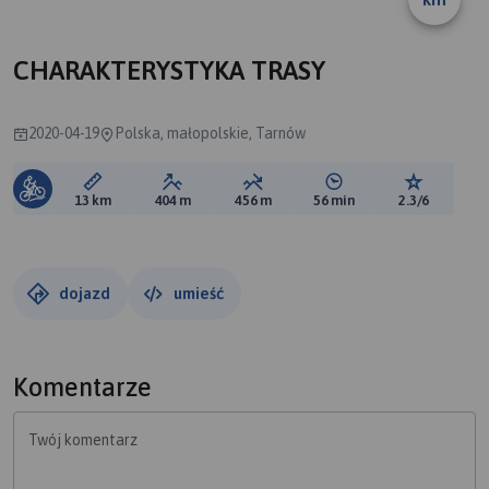
CHARAKTERYSTYKA TRASY
2020-04-19
Polska, małopolskie, Tarnów
Długość trasy:
Suma przewyższeń:
Suma spadków:
Średni czas potrzebny 
Ocena tras
13 km
404 m
456 m
56 min
2.3/6
dojazd
umieść
Komentarze
Twój komentarz