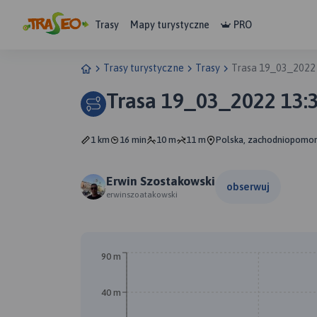
Trasy
Mapy turystyczne
PRO
Trasy turystyczne
Trasy
Trasa 19_03_2022
Trasa 19_03_2022 13:
1 km
16 min
10 m
11 m
Polska, zachodniopomor
Erwin Szostakowski
obserwuj
erwinszoatakowski
A
90 m
40 m