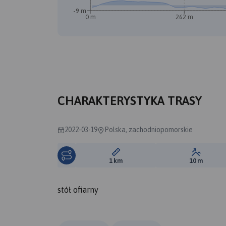
-9 m
0 m
262 m
CHARAKTERYSTYKA TRASY
2022-03-19
Polska, zachodniopomorskie
Długość trasy:
Suma prz
1 km
10 m
stół ofiarny