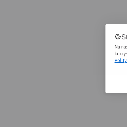
S
Na na
korzys
Polit