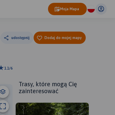
Moja Mapa
udostępnij
Dodaj do mojej mapy
1.1/6
00 m
ributors
Trasy, które mogą Cię
zainteresować