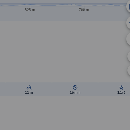
525 m
788 m
B
ewyższeń:
Suma spadków:
Średni czas potrzebny na pokon
Ocen
11 m
16 min
1.1/6