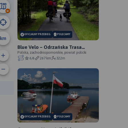
1 km
OFICJALNY PRZEBIEG
POLECAMY
km
Blue Velo – Odrzańska Trasa
Rowerowa - oficjalny przebieg
Polska, zachodniopomorskie, powiat policki
6/6
267 km
322m
anie trasy:
a trasy:
OFICJALNY PRZEBIEG
POLECAMY