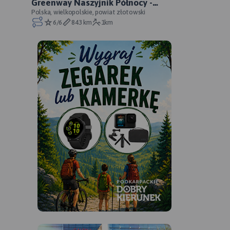
Greenway Naszyjnik Północy -
oficjalny przebieg
Polska, wielkopolskie, powiat złotowski
6/6
843 km
1km