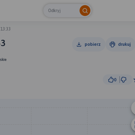
Odkryj
 13:33
33
pobierz
drukuj
skie
0
1
© Traseo Map
© OpenMapTiles
© OpenStreetMap cont