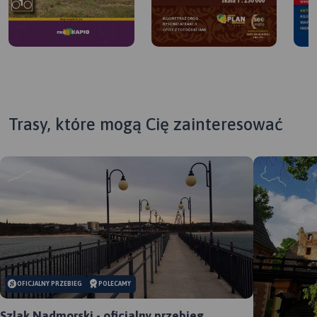
Trasy, które mogą Cię zainteresować
MAPA TURYSTYCZNA W
APLIKACJI TRASEO
MAP
OFICJALNY PRZEBIEG
POLECAMY
APL
Szlak Nadmorski - oficjalny przebieg