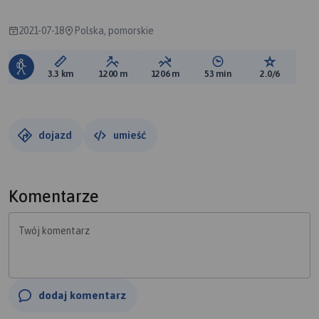
2021-07-18
Polska, pomorskie
Długość trasy:
Suma przewyższeń:
Suma spadków:
Średni czas potrzebny 
Ocena tras
3.3 km
1200 m
1206 m
53 min
2.0/6
dojazd
umieść
Komentarze
Twój komentarz
dodaj komentarz