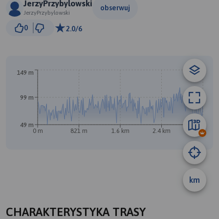
JerzyPrzybylowski
obserwuj
JerzyPrzybylowski
300 m
0
2.0/6
© Traseo Map
© OpenMapTiles
© OpenStreetMap contributors
149 m
99 m
49 m
0 m
821 m
1.6 km
2.4 km
3.2 km
B
km
A
CHARAKTERYSTYKA TRASY