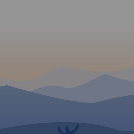
planowanie przejazdu
zaproponowaliśmy gotowe
rozwiązania podziału trasy
szlaku na etapy dzienne,
wskazując miejscowości
wraz z listą noclegów, gdzie
najlepiej zrobić odpoczynek.
Mając na uwadze
nastawienie i możliwości
kondycyjne rowerzystów - od
sportowego po zupełnie
rekreacyjną turystykę
rowerową-
zaproponowaliśmy do
wyboru podział trasy na: 2-3-
4-5 etapów
dziennych. Mapę offline
można zakupić w aplikacji
Traseo na urządzenia
mobilne.
Rok wydania 2020