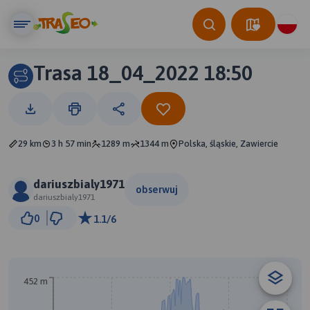
Trasa 18_04_2022 18:50
29 km
3 h 57 min
1289 m
1344 m
Polska, śląskie, Zawiercie
dariuszbialy1971
obserwuj
dariuszbialy1971
2 km
0
1.1/6
© Traseo Map
© OpenMapTiles
© OpenStreetMap contributors
452 m