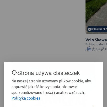
okolice Rzeszowa i innych
podkarpackich miejscowości.
OFICJALNY PR
Velo Skawa 
przebieg s
Polska, małopol
6/6
1
Strona używa ciasteczek
Na naszej stronie używamy plików cookie, aby
poprawić jakość korzystania, oferować
spersonalizowane treści i analizować ruch.
Polityka cookies