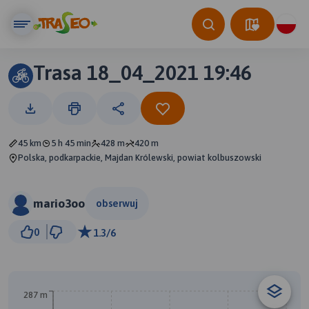
Trasa 18_04_2021 19:46
45 km
5 h 45 min
428 m
420 m
Polska, podkarpackie, Majdan Królewski, powiat kolbuszowski
mario3oo
obserwuj
2 km
0
1.3/6
© Traseo Map
© OpenMapTiles
© OpenStreetMap contributors
287 m