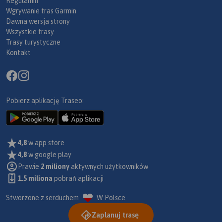
Regulamin
Wgrywanie tras Garmin
Dawna wersja strony
Wszystkie trasy
Trasy turystyczne
Kontakt
Pobierz aplikację Traseo:
4,8
w app store
4,8
w google play
Prawie
2 miliony
aktywnych użytkowników
1.5 miliona
pobrań aplikacji
Stworzone z serduchem
W Polsce
Zaplanuj trasę