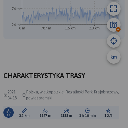
A
B
74 m
24 m
0 m
787 m
1.5 km
2.3 km
3.1 km
km
CHARAKTERYSTYKA TRASY
2021-
Polska, wielkopolskie, Rogaliński Park Krajobrazowy,
04-18
powiat śremski
Długość trasy:
Suma przewyższeń:
Suma spadków:
Średni czas potrzebny 
Ocena tras
3.2 km
1177 m
1155 m
1 h 10 min
1.2/6