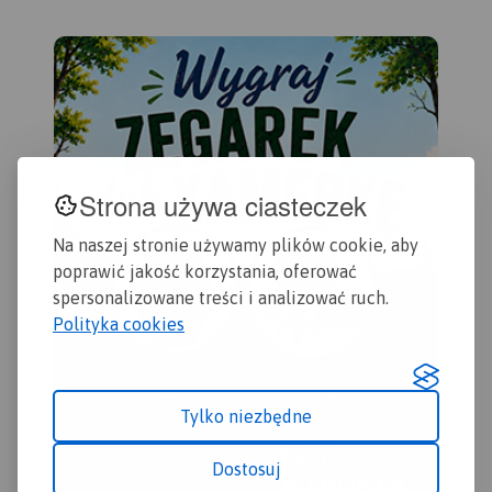
Obejmuje zasięgiem Stęszew,
niezbędne informacje
Środę Wielkopolską,
turystyczno-krajoznawcze
Kostrzyn.
oraz informacje praktyczne.
Rok Wydania 2017
Strona używa ciasteczek
Na naszej stronie używamy plików cookie, aby
poprawić jakość korzystania, oferować
spersonalizowane treści i analizować ruch.
Polityka cookies
Tylko niezbędne
Dostosuj