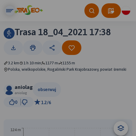
Trasa 18_04_2021 17:38
3.2 km
1 h 10 min
1177 m
1155 m
Polska, wielkopolskie, Rogaliński Park Krajobrazowy, powiat śremski
aniolag
obserwuj
aniolag
300 m
0
1.2/6
© Traseo Map
© OpenMapTiles
© OpenStreetMap contributors
124 m