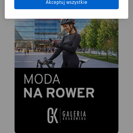
Akceptuj wszystkie
Tucholskich. W przybliżeniu
Kociewie zajmuje obszar
obecnych powiatów
starogardzkiego,
tczewskiego i północnej
części świeckiego,
zamieszkany przez ok. 350
tys. mieszkańców. Część
mieszkańców regionu
posługuje się gwarami
kociewskimi.