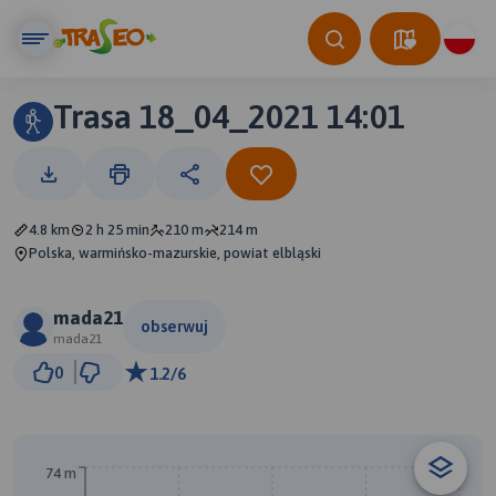
Trasa 18_04_2021 14:01
4.8 km
2 h 25 min
210 m
214 m
Polska, warmińsko-mazurskie, powiat elbląski
mada21
obserwuj
mada21
300 m
0
1.2/6
© Traseo Map
© OpenMapTiles
© OpenStreetMap contributors
74 m