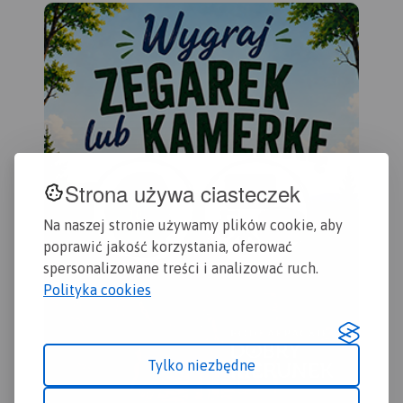
wspinaczkowe, z których
oznaczono czasy przejścia
Nar
słynie region i najważniejsze
na poszczególnych szlakach
naj
atrakcje turystyczne.
Rok
turystycznych.
Rok wydania
wśr
wydania: 2022
2019
map
tur
tak
Ozn
tur
row
prz
Strona używa ciasteczek
Na naszej stronie używamy plików cookie, aby
poprawić jakość korzystania, oferować
spersonalizowane treści i analizować ruch.
Polityka cookies
Tylko niezbędne