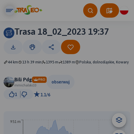
Trasa 18_02_2023 19:37
44 km
13 h 39 min
1395 m
1389 m
Polska, dolnośląskie, Kowary
Bili Pdg
PRO
obserwuj
mmichalski33
3 km
1
1.1/6
© Traseo Map
© OpenMapTiles
© OpenStreetMap contributors
951 m