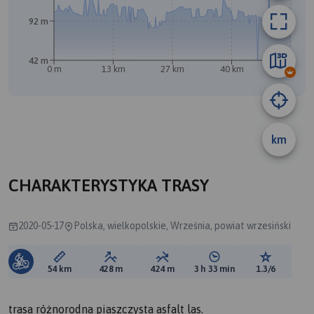
92 m
42 m
0 m
13 km
27 km
40 km
54 km
km
CHARAKTERYSTYKA TRASY
2020-05-17
Polska, wielkopolskie, Września, powiat wrzesiński
Długość trasy:
Suma przewyższeń:
Suma spadków:
Średni czas potrzebny 
Ocena tras
54 km
428 m
424 m
3 h 33 min
1.3/6
trasa różnorodna piaszczysta asfalt las.