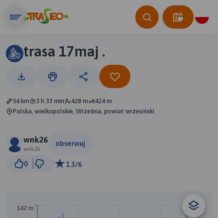
trasa 17maj .
54 km
3 h 33 min
428 m
424 m
Polska, wielkopolskie, Września, powiat wrzesiński
wnk26
obserwuj
wnk26
5 km
0
1.3/6
© Traseo Map
© OpenMapTiles
© OpenStreetMap contributors
A
B
142 m