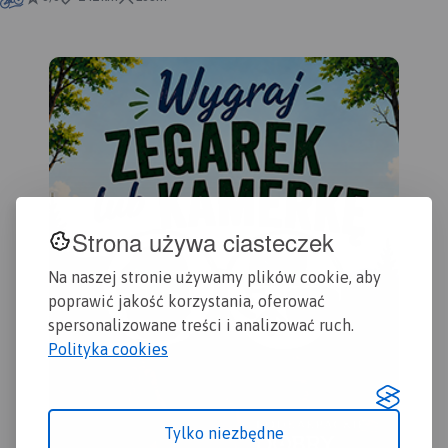
tere
Krajobrazowym oraz
uwz
przepięknym opactwem
nie
cysterskim w Lądzie.
tur
Zaznaczono na niej
ora
informacje przydatne
Rok
turyście, oraz podano
przebiegi szlaków pieszych i
rowerowych.
Strona używa ciasteczek
Na naszej stronie używamy plików cookie, aby
poprawić jakość korzystania, oferować
spersonalizowane treści i analizować ruch.
Polityka cookies
Tylko niezbędne