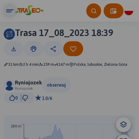
Trasa 17_08_2023 18:39
31 km
2 h 4 min
159 m
147 m
Polska, lubuskie, Zielona Góra
Ryniojozek
obserwuj
Ryniojozek
3 km
0
1.0/6
© Traseo Map
© OpenMapTiles
© OpenStreetMap contributors
180 m
A
B