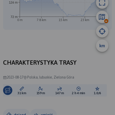
126 m
72 m
0 m
7.8 km
15 km
23 km
31 km
km
CHARAKTERYSTYKA TRASY
2023-08-17
Polska, lubuskie, Zielona Góra
Długość trasy:
Suma przewyższeń:
Suma spadków:
Średni czas potrzebny 
Ocena tras
31 km
159 m
147 m
2 h 4 min
1.0/6
dojazd
umieść