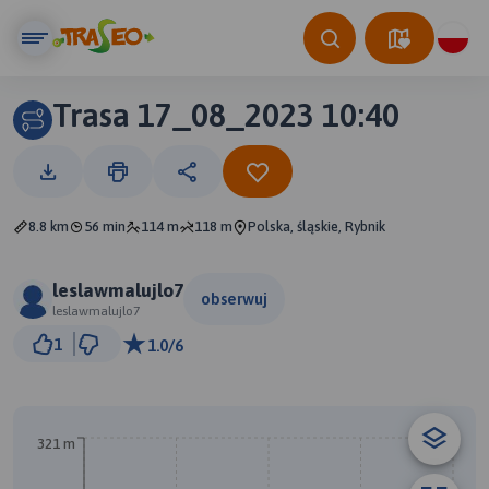
Trasa 17_08_2023 10:40
8.8 km
56 min
114 m
118 m
Polska, śląskie, Rybnik
leslawmalujlo7
obserwuj
leslawmalujlo7
500 m
1
1.0/6
© Traseo Map
© OpenMapTiles
© OpenStreetMap contributors
321 m