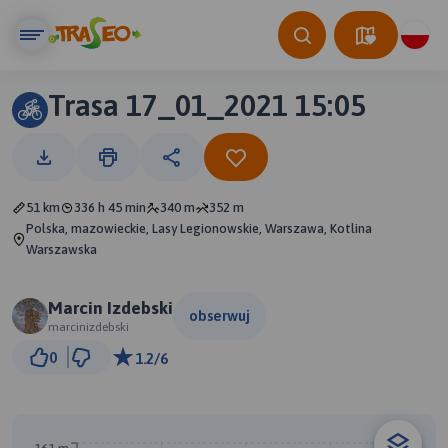
Trasa 17_01_2021 15:05
51 km
336 h 45 min
340 m
352 m
Polska, mazowieckie, Lasy Legionowskie, Warszawa, Kotlina
Warszawska
Marcin Izdebski
obserwuj
marcinizdebski
5 km
0
1.2/6
© Traseo Map
© OpenMapTiles
© OpenStreetMap contributors
A