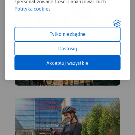
Jeziornej, Otwocka,
spersonalizowane treści i analizować ruch.
Karczewa, Mińska
Polityka cookies
Mazowieckiego, Góry
Kalwarii.
Tylko niezbędne
Dostosuj
Akceptuj wszystkie