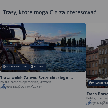
Trasy, które mogą Cię zainteresować
MAPA TURYSTYCZNA W
OFICJALNY PRZEBIEG
POLECAMY
APLIKACJI TRASEO
Trasa wokół Zalewu Szczecińskiego -
oficjalny przebieg szlaku
Polska, zachodniopomorskie, Szczecin
OFICJALNY PR
Mapa Kampinoskiego Parku
5.4/6
294 km
266m
Narodowego obejmuje cały
Trasa Rowe
obszar Parku (wraz z
Gdańsk - of
Polska, mazowi
enklawami) oraz tereny
6/6
3
przyległe. Zasięg mapy od