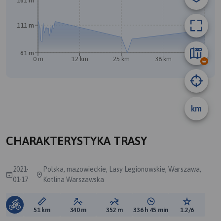
161 m
111 m
61 m
0 m
12 km
25 km
38 km
51 km
km
B
CHARAKTERYSTYKA TRASY
2021-
Polska, mazowieckie, Lasy Legionowskie, Warszawa,
01-17
Kotlina Warszawska
Długość trasy:
Suma przewyższeń:
Suma spadków:
Średni czas potrzebny 
Ocena tras
51 km
340 m
352 m
336 h 45 min
1.2/6