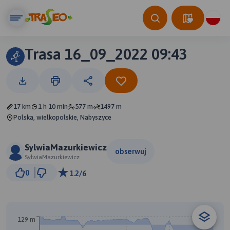
Trasa 16_09_2022 09:43
17 km
1 h 10 min
577 m
1497 m
Polska, wielkopolskie, Nabyszyce
SylwiaMazurkiewicz
obserwuj
SylwiaMazurkiewicz
1 km
0
1.2/6
© Traseo Map
© OpenMapTiles
© OpenStreetMap contributors
129 m