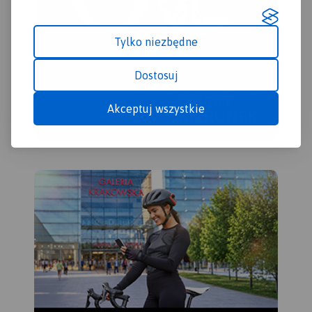
sportowe, hale sportowe oraz
kąpieliska i baseny.
Ukształtowanie terenu
Tylko niezbędne
pokazano przy pomocy
warstwic o cięciu co 10 m.
Obszar mapy ograniczony
Dostosuj
jest współrzędnymi 17°25’ -
18°14’ długości geograficznej
Akceptuj wszystkie
wschodniej oraz 51°24’-51°48’
szerokości geograficznej
północnej.