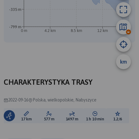
B
A
-335 m
-799 m
0 m
4.2 km
8.5 km
12 km
17 km
km
CHARAKTERYSTYKA TRASY
2022-09-16
Polska, wielkopolskie, Nabyszyce
Długość trasy:
Suma przewyższeń:
Suma spadków:
Średni czas potrzebny 
Ocena tras
17 km
577 m
1497 m
1 h 10 min
1.2/6