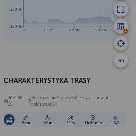
230 m
180 m
0 m
2.2 km
4.5 km
6.8 km
9 km
A
km
CHARAKTERYSTYKA TRASY
2020-08-
Polska, dolnośląskie, Bolesławiec, powiat
16
bolesławiecki
Długość trasy:
Suma przewyższeń:
Suma spadków:
Średni czas potrzebny 
Ocena tras
9 km
20 m
50 m
1 h 50 min
1.3/6