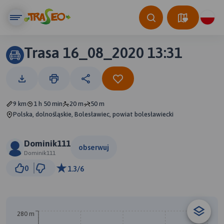
Trasa 16_08_2020 13:31
9 km
1 h 50 min
20 m
50 m
Polska, dolnośląskie, Bolesławiec, powiat bolesławiecki
Dominik111
obserwuj
Dominik111
1 km
0
1.3/6
© Traseo Map
© OpenMapTiles
© OpenStreetMap contributors
B
280 m