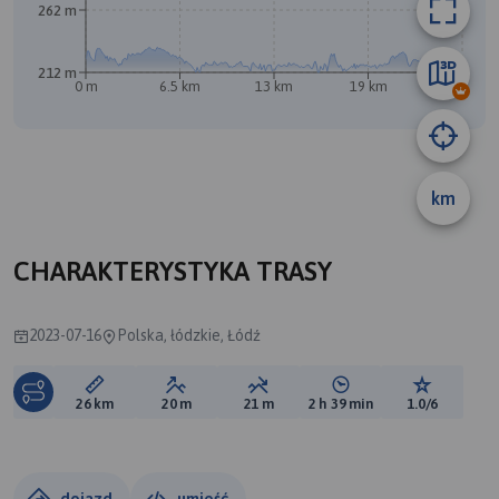
262 m
212 m
0 m
6.5 km
13 km
19 km
26 km
km
CHARAKTERYSTYKA TRASY
2023-07-16
Polska, łódzkie, Łódź
Długość trasy:
Suma przewyższeń:
Suma spadków:
Średni czas potrzebny 
Ocena tras
26 km
20 m
21 m
2 h 39 min
1.0/6
dojazd
umieść