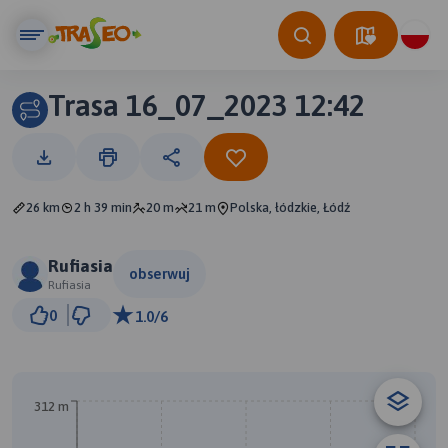
Trasa 16_07_2023 12:42
26 km
2 h 39 min
20 m
21 m
Polska, łódzkie, Łódź
Rufiasia
obserwuj
Rufiasia
2 km
0
1.0/6
© Traseo Map
© OpenMapTiles
© OpenStreetMap contributors
B
A
312 m