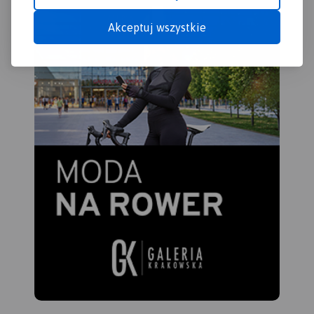
meandruje tworząc liczne
Akceptuj wszystkie
wysepki, łachy i ławice
piasku. Koryto Pilicy ma tu
szerokość 100-150 m i łączy
się z licznymi starorzeczami.
W rejonie Przedborza rzeka
opływa zachodnie krańce
Pasma Przedborsko-
Małogoskiego, a głębokość
doliny sięga nawet do 50 m.
Pod Smardzewicami wody
środkowej Pilicy spiętrza
zapora ziemna, tworząc
Zalew Sulejowski. Dolinie
Pilicy towarzyszą lasy,
których największe
kompleksy występują w
okolicach Przedborza
(Przedborski Park
Krajobrazowy), w widłach
Pilicy i Luciąży oraz w