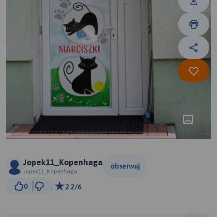
Jopek11_Kopenhaga
obserwuj
Jopek11_Kopenhaga
30 m
0
2.2/6
© Traseo Map
© OpenMapTiles
© OpenStreetMap contributors