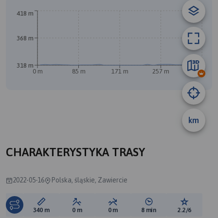
418 m
368 m
B
318 m
0 m
85 m
171 m
257 m
343 m
A
km
CHARAKTERYSTYKA TRASY
2022-05-16
Polska, śląskie, Zawiercie
Długość trasy:
Suma przewyższeń:
Suma spadków:
Średni czas potrzebny 
Ocena tras
340 m
0 m
0 m
8 min
2.2/6