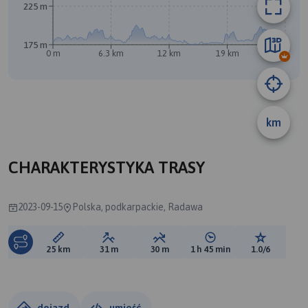
225 m
175 m
0 m
6.3 km
12 km
19 km
25 km
A
B
km
CHARAKTERYSTYKA TRASY
2023-09-15
Polska, podkarpackie, Radawa
Długość trasy:
Suma przewyższeń:
Suma spadków:
Średni czas potrzebny 
Ocena tras
25 km
31 m
30 m
1 h 45 min
1.0/6
dojazd
umieść