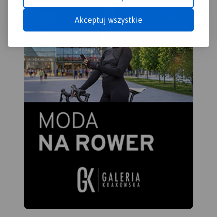
uzyskania wrażenia
Akceptuj wszystkie
plastyczności rzeźby
terenu. Mapę offline można
zakupić w aplikacji Traseo na
urządzenia mobilne.
Rok
wydania 2021