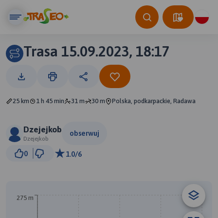
Trasa 15.09.2023, 18:17
25 km
1 h 45 min
31 m
30 m
Polska, podkarpackie, Radawa
Dzejejkob
obserwuj
Dzejejkob
3 km
0
1.0/6
© Traseo Map
© OpenMapTiles
© OpenStreetMap contributors
275 m