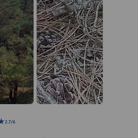
2.7/6
 m
ributors