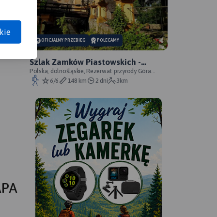
kie
OFICJALNY PRZEBIEG
POLECAMY
Szlak Zamków Piastowskich -
oficjalny przebieg
Polska, dolnośląskie, Rezerwat przyrody Góra
Choina, Zagórze Śląskie, powiat wałbrzyski
6/6
148 km
2 dni
3km
APA