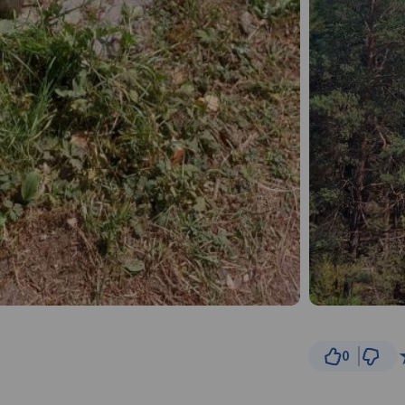
0
500
© Traseo Map
© OpenMapTiles
© OpenStreetMap cont