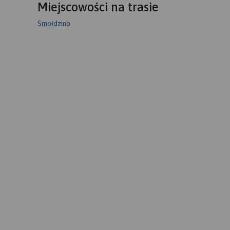
Miejscowości na trasie
Smołdzino
ztwa
nym
ano ich