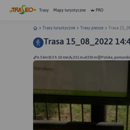
Trasy
Mapy turystyczne
PRO
Trasy turystyczne
Trasy piesze
Trasa 15_0
Trasa 15_08_2022 14:
6.5 km
3 h 10 min
331 m
330 m
Polska, pomorski