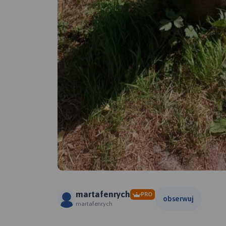
martafenrych
PRO
obserwuj
martafenrych