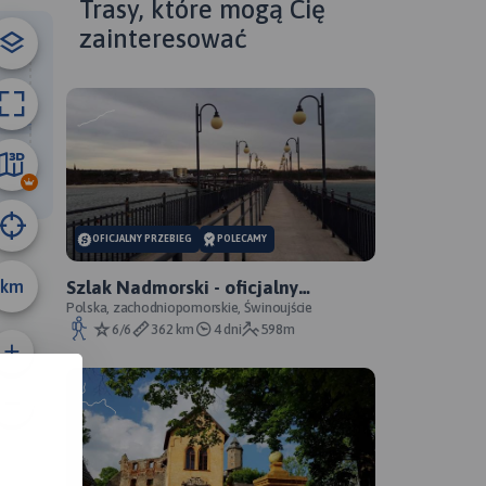
Trasy, które mogą Cię
zainteresować
6.4 km
OFICJALNY PRZEBIEG
POLECAMY
km
Szlak Nadmorski - oficjalny
przebieg
Polska, zachodniopomorskie, Świnoujście
6/6
362 km
4 dni
598m
anie trasy:
a trasy: