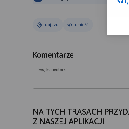
Polit
dojazd
umieść
Komentarze
Twój komentarz
NA TYCH TRASACH PRZYD
Z NASZEJ APLIKACJI