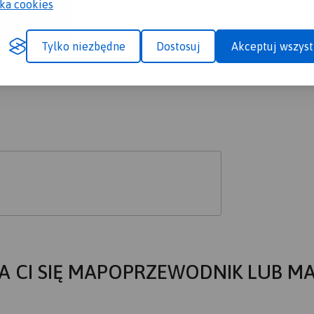
yka cookies
Tylko niezbędne
Dostosuj
Akceptuj wszyst
A CI SIĘ MAPOPRZEWODNIK LUB M