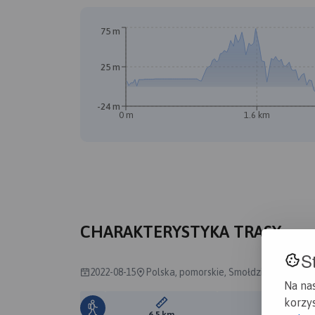
75 m
25 m
-24 m
0 m
1.6 km
CHARAKTERYSTYKA TRASY
S
2022-08-15
Polska, pomorskie, Smołdziński Las, S
Na na
korzys
Długość trasy:
Suma prz
6.5 km
331 m