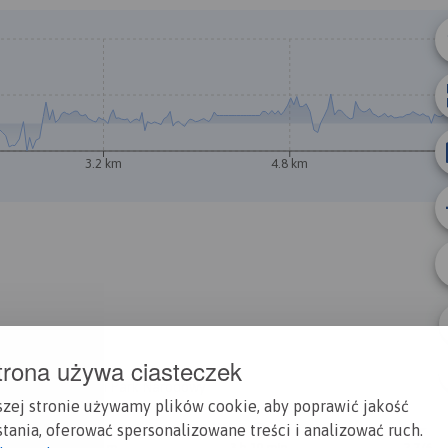
3.2 km
4.8 km
A
B
trona używa ciasteczek
mołdzino, Słowiński Park Narodowy
szej stronie używamy plików cookie, aby poprawić jakość
tania, oferować spersonalizowane treści i analizować ruch.
ewyższeń:
Suma spadków:
Średni czas potrzebny na pokon
Ocen
330 m
3 h 10 min
2.7/6