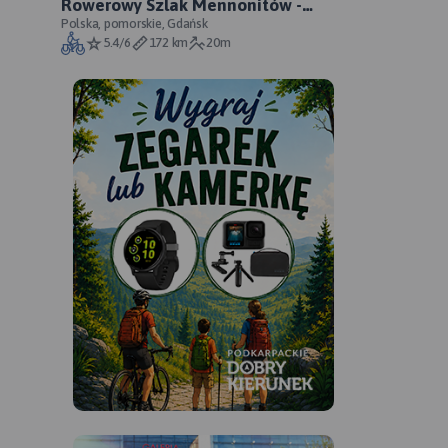
Rowerowy Szlak Mennonitów -
oficjalny przebieg szlaku
Polska, pomorskie, Gdańsk
5.4/6
172 km
20m