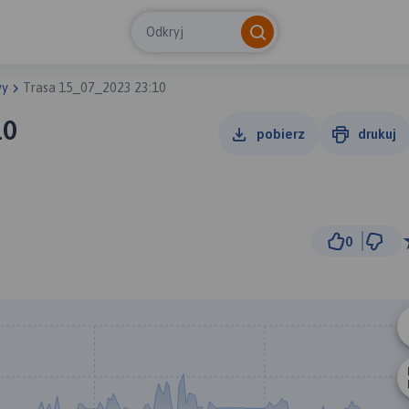
Odkryj
wy
Trasa 15_07_2023 23:10
10
pobierz
drukuj
0
5 km
© Traseo Map
© OpenMapTiles
© OpenStreetMap cont