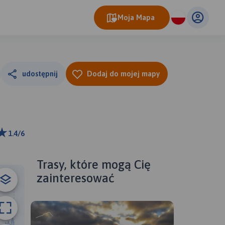
Moja Mapa
udostępnij
Dodaj do mojej mapy
1.4/6
ributors
Trasy, które mogą Cię
zainteresować