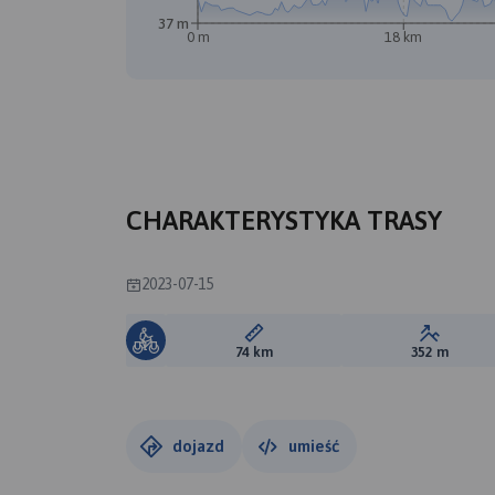
37 m
0 m
18 km
CHARAKTERYSTYKA TRASY
2023-07-15
Długość trasy:
Suma prz
74 km
352 m
dojazd
umieść