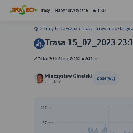
Trasy
Mapy turystyczne
PRO
Trasy turystyczne
Trasy na rower trekkingo
Trasa 15_07_2023 23:
74 km
9 h 54 min
352 m
354 m
Mieczysław Ginalski
obserwuj
ginalskim1
B
A
137 m
87 m