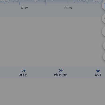
37 km
56 km
ewyższeń:
Suma spadków:
Średni czas potrzebny na pokon
Ocen
354 m
9 h 54 min
1.4/6