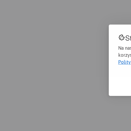
S
Na na
korzys
Polit