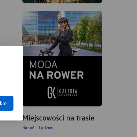
kie
Miejscowości na trasie
Bieruń
Lędziny