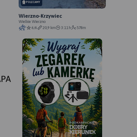
POLECAMY
Wierzno-Krzywiec
Wielkie Wierzno
6/6
20,9 km
3:11 h
578m
APA