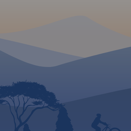
zwiedzania i miejsca
szczególnie interesujące
aktywnych.