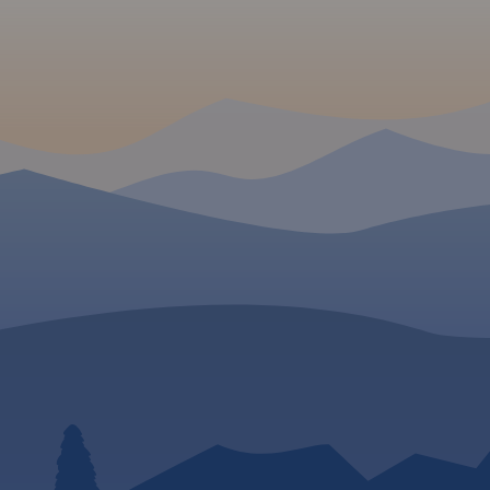
MAPA TURYSTYCZNA W
APLIKACJI TRASEO
Mapa przedstawia sieć
zrealizowanych do tej pory (VII
2020) tras rowerowych:
- z projektu VeloMałopolska;
- Szlak wokół Tatr (część