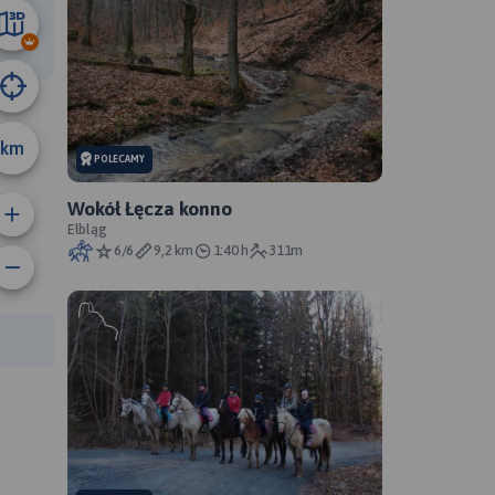
20 km
km
POLECAMY
Wokół Łęcza konno
Elbląg
6/6
9,2 km
1:40 h
311m
anie trasy:
a trasy: