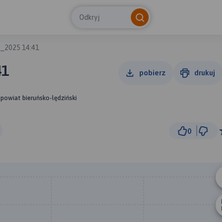
Odkryj
3_2025 14:41
41
pobierz
drukuj
, powiat bieruńsko-lędziński
0
1 km
© Traseo Map
© OpenMapTiles
© OpenStreetMap cont