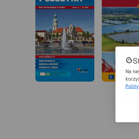
S
Na na
korzys
Polit