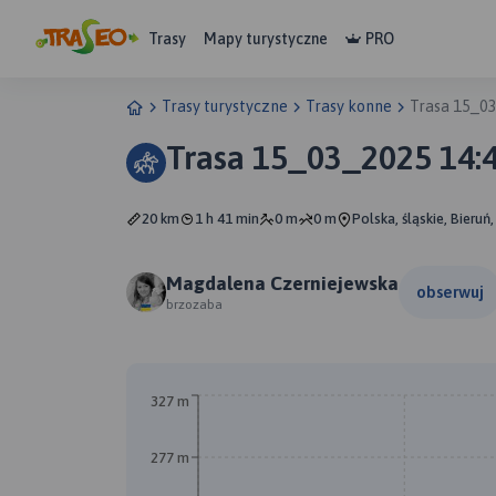
Trasy
Mapy turystyczne
PRO
Trasy turystyczne
Trasy konne
Trasa 15_0
Trasa 15_03_2025 14:
20 km
1 h 41 min
0 m
0 m
Polska, śląskie, Bieruń
Magdalena Czerniejewska
obserwuj
brzozaba
327 m
277 m