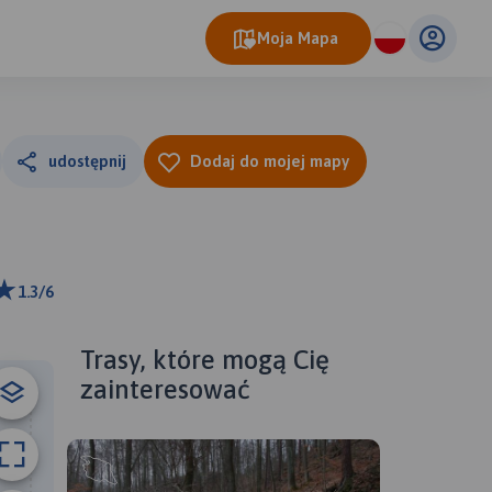
Moja Mapa
udostępnij
Dodaj do mojej mapy
1.3/6
ributors
Trasy, które mogą Cię
zainteresować