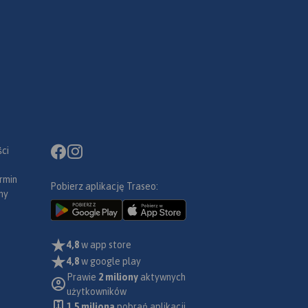
ci
rmin
Pobierz aplikację Traseo:
ny
4,8
w app store
4,8
w google play
Prawie
2 miliony
aktywnych
użytkowników
1.5 miliona
pobrań aplikacji