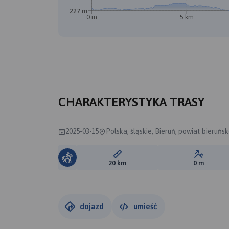
227 m
0 m
5 km
CHARAKTERYSTYKA TRASY
2025-03-15
Polska, śląskie, Bieruń, powiat bieruńsk
Długość trasy:
Suma prz
20 km
0 m
dojazd
umieść