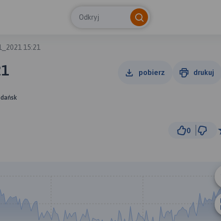
Odkryj
1_2021 15:21
21
pobierz
drukuj
Gdańsk
0
200 m
© Traseo Map
© OpenMapTiles
© OpenStreetMap cont