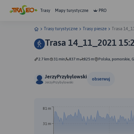
Trasy
Mapy turystyczne
PRO
Trasy turystyczne
Trasy piesze
Trasa 14_1
Trasa 14_11_2021 15:
2.7 km
31 min
837 m
825 m
Polska, pomorskie, 
JerzyPrzybylowski
obserwuj
JerzyPrzybylowski
81 m
31 m