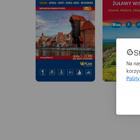
S
Na na
korzys
Polit