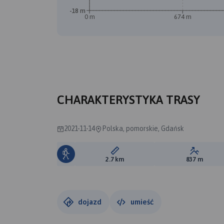
-18 m
0 m
674 m
B
A
CHARAKTERYSTYKA TRASY
2021-11-14
Polska, pomorskie, Gdańsk
Długość trasy:
Suma prz
2.7 km
837 m
dojazd
umieść