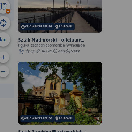
2.6 km
OFICJALNY PRZEBIEG
POLECAMY
km
Szlak Nadmorski - oficjalny
przebieg
Polska, zachodniopomorskie, Świnoujście
6/6
362 km
4 dni
598m
anie trasy:
a trasy:
OFICJALNY PRZEBIEG
POLECAMY
Szlak Zamków Piastowskich -