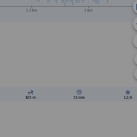
1.3 km
2 km
ewyższeń:
Suma spadków:
Średni czas potrzebny na pokon
Ocen
825 m
31 min
1.2/6