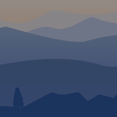
cznych,
GPSem. Na rewersie
 szlaki
umieszczono indeks
zystanie
miejscowości (miasta, w
 Wiślanej.
przysiółki, duże dzielnic
mapki tematyczne z
podziałem administrac
kodami pocztowymi, o
przyrody i krainami
goegraficznymi.