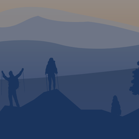
sie,
e) oraz
yjnym,
chroną