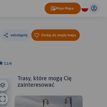
Moja Mapa
udostępnij
Dodaj do mojej mapy
1.2/6
ributors
Trasy, które mogą Cię
zainteresować