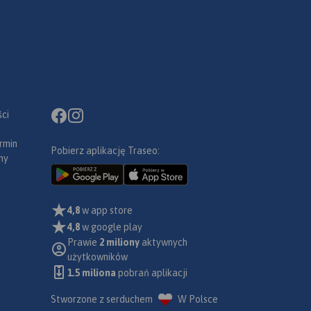
ci
rmin
Pobierz aplikację Traseo:
ny
4,8
w app store
4,8
w google play
Prawie
2 miliony
aktywnych
użytkowników
1.5 miliona
pobrań aplikacji
Stworzone z serduchem
W Polsce