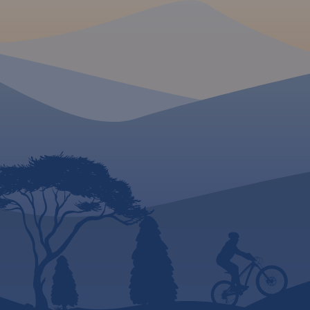
konnych, łącznie z
sieć szlaków turysty
kilometrażem.
rowerowych, a także
żeglowne, porty i pr
oraz Przekop Mierzei
Rok Wydania 2023