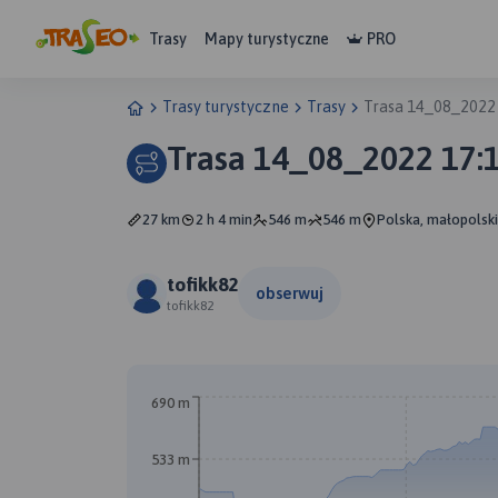
Trasy
Mapy turystyczne
PRO
Trasy turystyczne
Trasy
Trasa 14_08_2022
Trasa 14_08_2022 17:
27 km
2 h 4 min
546 m
546 m
Polska, małopolsk
tofikk82
obserwuj
tofikk82
690 m
533 m