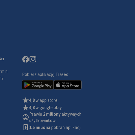
ci
rmin
Pobierz aplikację Traseo:
ny
4,8
w app store
4,8
w google play
Prawie
2 miliony
aktywnych
użytkowników
1.5 miliona
pobrań aplikacji