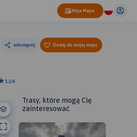
Moja Mapa
udostępnij
Dodaj do mojej mapy
1.1/6
ributors
Trasy, które mogą Cię
zainteresować