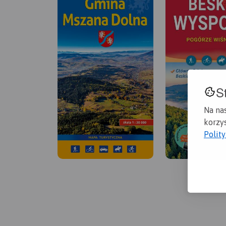
S
Na na
korzys
Polit