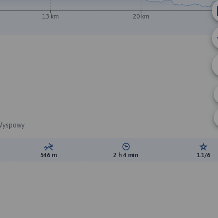
13 km
20 km
 Wyspowy
ewyższeń:
Suma spadków:
Średni czas potrzebny na pokon
Ocen
546 m
2 h 4 min
1.1/6