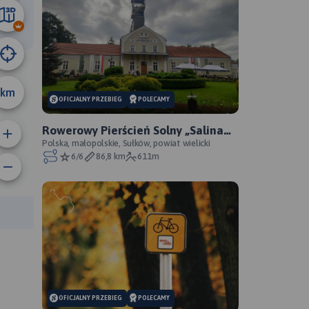
27 km
km
OFICJALNY PRZEBIEG
POLECAMY
Rowerowy Pierścień Solny „Salina
Cracoviensis” - oficjalny przebieg
Polska, małopolskie, Sułków, powiat wielicki
6/6
86,8 km
611m
anie trasy:
a trasy:
OFICJALNY PRZEBIEG
POLECAMY