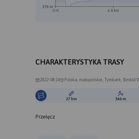
376 m
0 m
6.8 km
CHARAKTERYSTYKA TRASY
2022-08-14
Polska, małopolskie, Tymbark, Beskid
Długość trasy:
Suma prz
27 km
546 m
Przełęcz