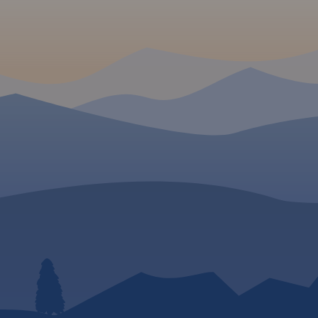
dzie -
hodzie -
tna
py
dania: