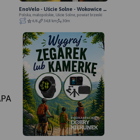
EnoVelo - Uście Solne - Wokowice -
oficjalny przebieg
Polska, małopolskie, Uście Solne, powiat brzeski
6/6
34,8 km
30m
APA