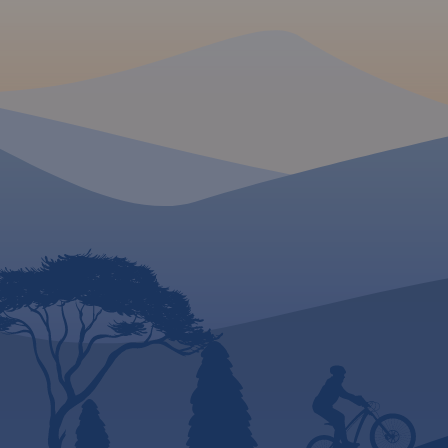
Narodowego, zostały tu
Stary Sącz, na zacho
zaznaczone szlaki turystyczne
Jordanów, a na wsc
wraz z podanym czasem
Nowy Sącz. To świe
przejścia i kilometrażem,
alternatywa dla ma
wędrówkę ułatwiają także
drukowanej.
Rok wy
poziomice. Z myślą o turystach
2023
naniesiono także lokalizacje
zabytków oraz atrakcji
turystycznych.