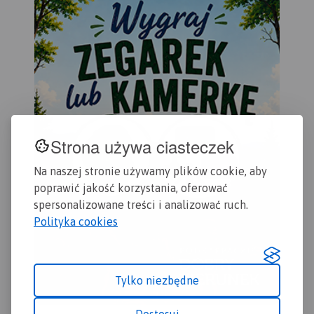
Krajobrazowego Puszczy
Kostrzyn.
ora
Zielonki oraz Park
Rok
Krajobrazowy Promno.
Strona używa ciasteczek
Na naszej stronie używamy plików cookie, aby
poprawić jakość korzystania, oferować
spersonalizowane treści i analizować ruch.
Polityka cookies
Tylko niezbędne