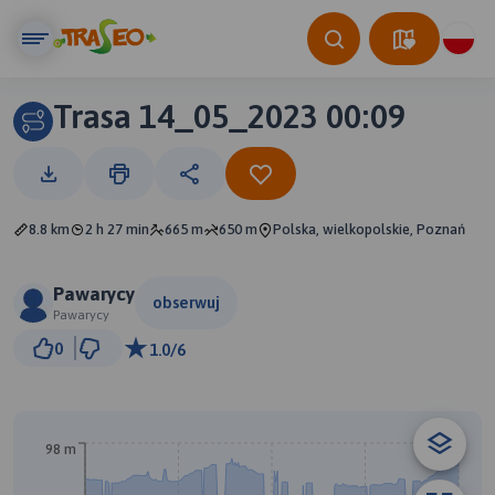
Trasa 14_05_2023 00:09
8.8 km
2 h 27 min
665 m
650 m
Polska, wielkopolskie, Poznań
Pawarycy
obserwuj
Pawarycy
500 m
0
1.0/6
© Traseo Map
© OpenMapTiles
© OpenStreetMap contributors
B
98 m