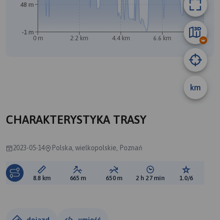
48 m
-1 m
0 m
2.2 km
4.4 km
6.6 km
8.8 km
A
km
CHARAKTERYSTYKA TRASY
2023-05-14
Polska, wielkopolskie, Poznań
Długość trasy:
Suma przewyższeń:
Suma spadków:
Średni czas potrzebny 
Ocena tras
8.8 km
665 m
650 m
2 h 27 min
1.0/6
dojazd
umieść