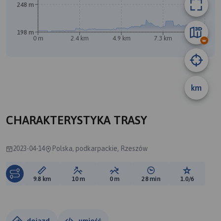
248 m
198 m
0 m
2.4 km
4.9 km
7.3 km
9.8 km
km
B
CHARAKTERYSTYKA TRASY
2023-04-14
Polska, podkarpackie, Rzeszów
Długość trasy:
Suma przewyższeń:
Suma spadków:
Średni czas potrzebny 
Ocena tras
9.8 km
10 m
0 m
28 min
1.0/6
dojazd
umieść