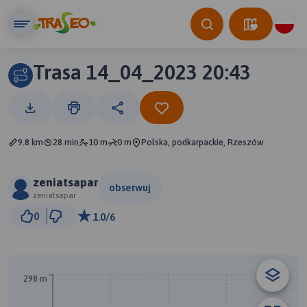
Trasa 14_04_2023 20:43
9.8 km
28 min
10 m
0 m
Polska, podkarpackie, Rzeszów
zeniatsapar
obserwuj
zeniatsapar
2 km
0
1.0/6
© Traseo Map
© OpenMapTiles
© OpenStreetMap contributors
A
298 m