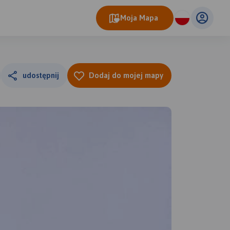
Moja Mapa
udostępnij
Dodaj do mojej mapy