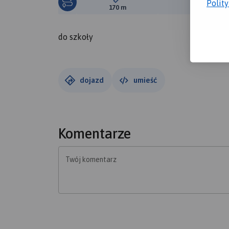
Polit
Długość trasy:
Suma prz
170 m
0 m
do szkoły
dojazd
umieść
Komentarze
Twój komentarz