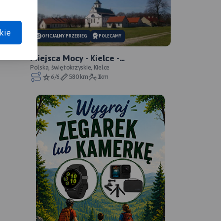
anie trasy:
a trasy:
kie
OFICJALNY PRZEBIEG
POLECAMY
Miejsca Mocy - Kielce -
świętokrzyskie - oficjalny przebieg
Polska, świętokrzyskie, Kielce
6/6
580 km
1km