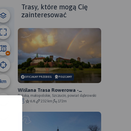
ributors
Trasy, które mogą Cię
zainteresować
168 m
OFICJALNY PRZEBIEG
POLECAMY
km
Wiślana Trasa Rowerowa -
Małopolskie - WTR - oficjalny
Polska, małopolskie, Szczucin, powiat dąbrowski
6/6
232 km
172m
przebieg