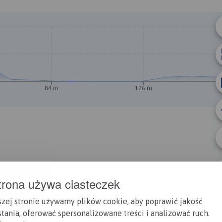
© Traseo Map
© OpenMapTiles
© OpenStreetMap cont
84 m
126 m
trona używa ciasteczek
szej stronie używamy plików cookie, aby poprawić jakość
tania, oferować spersonalizowane treści i analizować ruch.