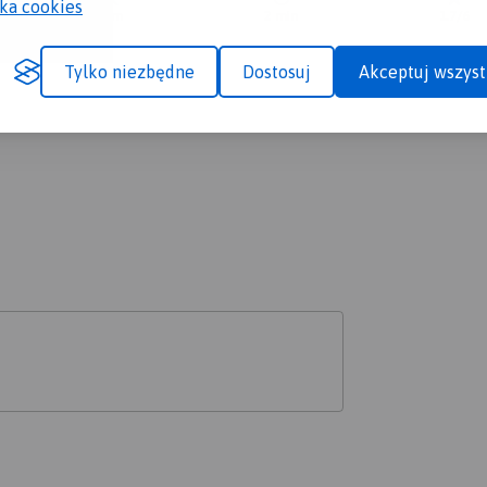
yka cookies
ewyższeń:
Suma spadków:
Średni czas potrzebny na pokon
Ocen
31 m
2 min
1.7/6
Tylko niezbędne
Dostosuj
Akceptuj wszyst