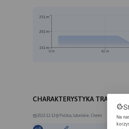
251 m
B
201 m
151 m
0 m
42 m
A
CHARAKTERYSTYKA TRASY
S
2022-12-13
Polska, lubelskie, Chełm
Na na
korzys