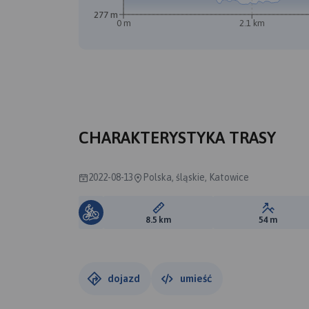
277 m
0 m
2.1 km
CHARAKTERYSTYKA TRASY
2022-08-13
Polska, śląskie, Katowice
Długość trasy:
Suma prz
8.5 km
54 m
dojazd
umieść