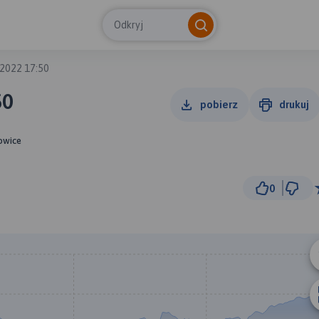
Odkryj
2022 17:50
50
pobierz
drukuj
towice
0
1 km
© Traseo Map
© OpenMapTiles
© OpenStreetMap cont