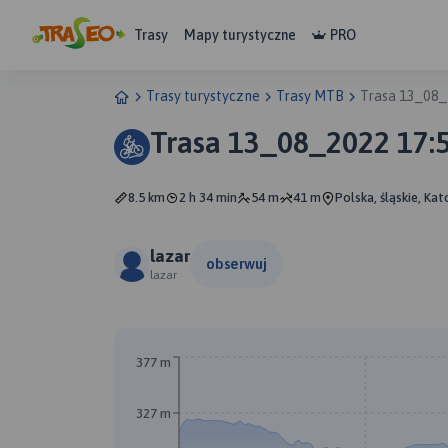
Trasy
Mapy turystyczne
PRO
Trasy turystyczne
Trasy MTB
Trasa 13_08_
Trasa 13_08_2022 17:
8.5 km
2 h 34 min
54 m
41 m
Polska, śląskie, Ka
lazar
obserwuj
lazar
377 m
327 m