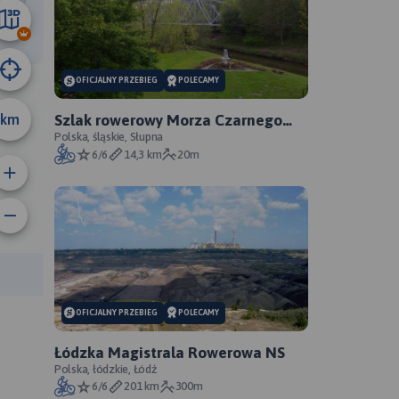
8.4 km
OFICJALNY PRZEBIEG
POLECAMY
km
Szlak rowerowy Morza Czarnego
Sosnowiec - oficjalny przebieg
Polska, śląskie, Słupna
6/6
14,3 km
20m
anie trasy:
a trasy:
OFICJALNY PRZEBIEG
POLECAMY
Łódzka Magistrala Rowerowa NS
Polska, łódzkie, Łódź
6/6
201 km
300m