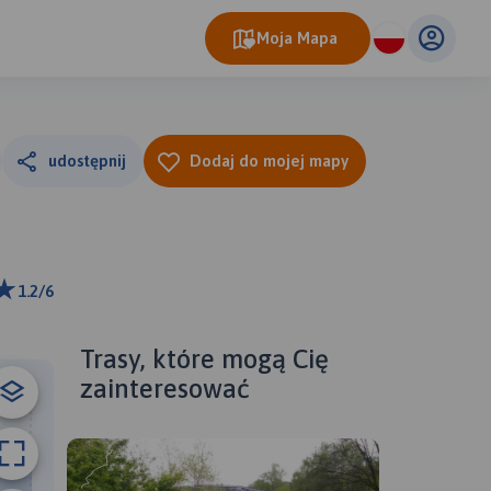
Moja Mapa
udostępnij
Dodaj do mojej mapy
1.2/6
ributors
Trasy, które mogą Cię
zainteresować