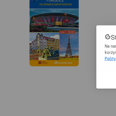
S
Na na
korzys
Polit