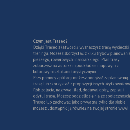
się ogromną liczbą
różnorodnych skał i ostańców,
oplecionych siecią dróg
wspinaczkowych. Jej
podziemny świat tworzą
tysiące jaskiń oraz grot.
Ukształtowanie terenu z
Czym jest Traseo?
Mapa Jury Krakowsko-
wąwozami, płaskowyżami i
Dzięki Traseo z łatwością wyznaczysz trasę wycieczki
Częstochowskiej łączy Kraków
łagodnymi wzgórzami,
treningu. Możesz skorzystać z kilku trybów planowania
z Częstochową a jej zasięg
bogactwo zabytków oraz
pieszego, rowerowych i narciarskiego. Plan trasy
wyznaczają: Mstów na
zagospodarowanie korzystnie
zobaczysz na autorskim podkładzie mapowym z
północy, Częstochowa i
wpływają na rozwój turystyki.
kolorowymi szlakami turystycznymi.
Trzebinia na zachodzie,
Niezmiernie istotna jest gęsta
Przy pomocy aplikacji możesz podążać zaplanowaną
Siewierz i Alwernia na południu
sieć szlaków turystycznych,
trasą lub skorzystać z propozycji innych użytkowników
oraz Kraków na wschodzie.
które umożliwiają dogodne
Rób zdjęcia, nagrywaj ślad, dodawaj opisy, zapisuj i
Rok wydania 2024
dotarcie do wszystkich
edytuj trasę. Możesz podzielić się nią ze społeczności
najciekawszych zakątków. Nie
Traseo lub zachować jako prywatną tylko dla siebie,
brakuje tu licznych stadnin i
możesz udostępnić ją również na swojej stronie www!
ośrodków jeździeckich,
umożliwiających uprawianie
turystyki konnej.