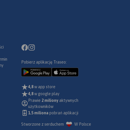
ci
rmin
Pobierz aplikację Traseo:
ny
4,8
w app store
4,8
w google play
Prawie
2 miliony
aktywnych
użytkowników
1.5 miliona
pobrań aplikacji
Stworzone z serduchem
W Polsce