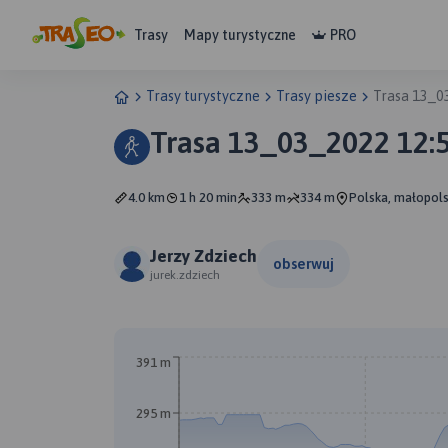
Trasy
Mapy turystyczne
PRO
Trasy turystyczne
Trasy piesze
Trasa 13_0
Trasa 13_03_2022 12:
4.0 km
1 h 20 min
333 m
334 m
Polska, małopols
Jerzy Zdziech
obserwuj
jurek.zdziech
391 m
295 m