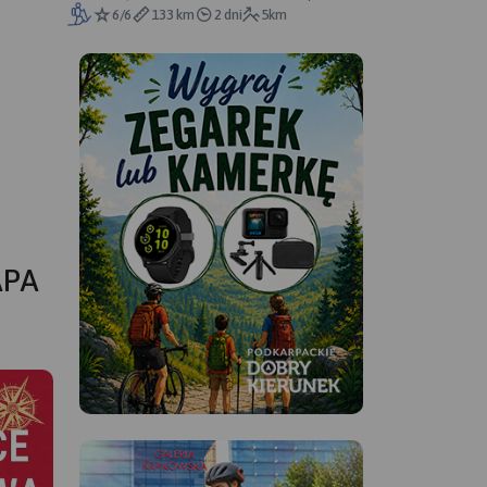
6/6
133 km
2 dni
5km
APA