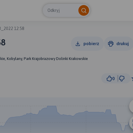
Odkryj
3_2022 12:58
58
pobierz
drukuj
kie, Kobylany, Park Krajobrazowy Dolinki Krakowskie
0
30
© Traseo Map
© OpenMapTiles
© OpenStreetMap cont