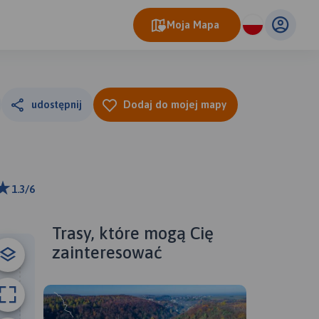
Moja Mapa
udostępnij
Dodaj do mojej mapy
1.3/6
0 m
ributors
Trasy, które mogą Cię
zainteresować