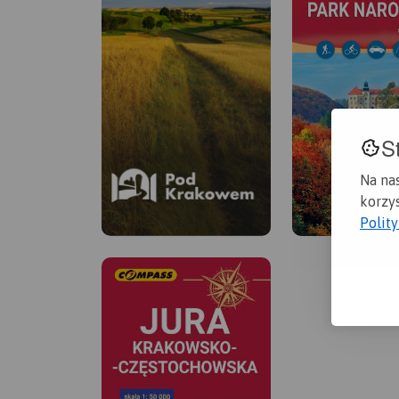
S
Na na
korzys
Polit