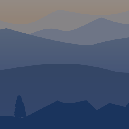
niejszym
Parku Krajobrazowego. Tereny
te obfitują w ciekawe formy
e.
rzeźby krasowej, piękne
icowaniem
krajobrazy i zabytki. Wszystko
owniczym
to wpływa korzystnie na rozwój
ą szatą
turystyki. Szczególnie
zwierzęcym
popularna jest tutaj turystyka
tkami
rowerowa, piesza oraz
t to teren
wspinaczka. Zasięg mapy
 rowerowe
wyznaczają: Sułoszowa na
e poza
północy, Rudno na zachodzie,
styczną
Mników na południu i Kraków
czegółowe
na wschodzie.
Rok wydania:
jaskiń.
Rok
2024