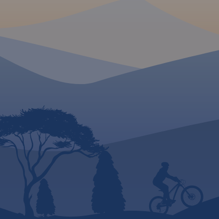
Narodowy jest najm
okolicach Krakowa i gdzie
warto się wybrać na weekend.
spośród 23 parków
narodowych w Polsc
Wyróżnia się zróżn
rzeźby terenu, mal
krajobrazem, bogat
roślinną i światem 
oraz licznymi zaby
historii i kultury. Jes
idealny na piesze i
wycieczki. Na mapi
typową treścią tury
zaprezentowano sz
nazewnictwo skał i 
MAPA TURYSTYCZNA W
wydania: 2023
APLIKACJI TRASEO
Jura Krakowsko-
Częstochowska to wyjątkowy i
niepowtarzalny region w
naszym kraju. Może poszczycić