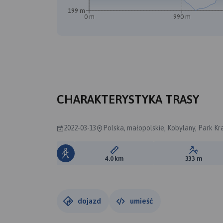
199 m
0 m
990 m
CHARAKTERYSTYKA TRASY
2022-03-13
Polska, małopolskie, Kobylany, Park K
Długość trasy:
Suma prz
4.0 km
333 m
dojazd
umieść