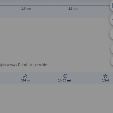
1.9 km
2.9 km
A
B
rajobrazowy Dolinki Krakowskie
ewyższeń:
Suma spadków:
Średni czas potrzebny na pokon
Ocen
334 m
1 h 20 min
1.3/6