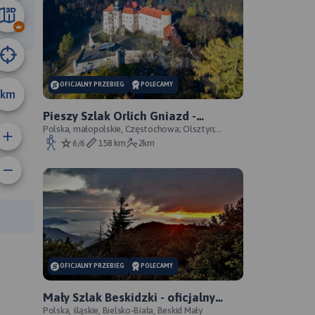
3.9 km
OFICJALNY PRZEBIEG
POLECAMY
km
Pieszy Szlak Orlich Gniazd -
oficjalny przebieg szlaku
Polska, małopolskie, Częstochowa; Olsztyn;
Mirów; Bobolice; Morsko; Ogrodzieniec; Pilica;
6/6
158 km
2km
Smoleń; By
anie trasy:
a trasy:
OFICJALNY PRZEBIEG
POLECAMY
Mały Szlak Beskidzki - oficjalny
przebieg
Polska, śląskie, Bielsko-Biała, Beskid Mały