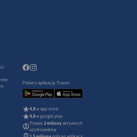
ci
rmin
Pobierz aplikację Traseo:
ny
4,8
w app store
4,8
w google play
Prawie
2 miliony
aktywnych
użytkowników
1.5 miliona
pobrań aplikacji