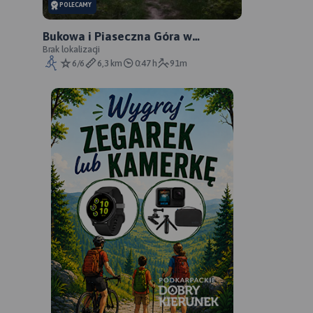
POLECAMY
Bukowa i Piaseczna Góra w
Roztoczańskim Parku Narodowym
Brak lokalizacji
6/6
6,3 km
0:47 h
91m