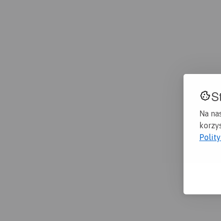
S
Na na
korzys
Polit