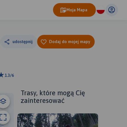
Moja Mapa
udostępnij
Dodaj do mojej mapy
1.3/6
ributors
Trasy, które mogą Cię
zainteresować