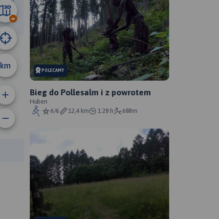
9.1 km
km
POLECAMY
Bieg do Pollesalm i z powrotem
Huben
6/6
12,4 km
1:28 h
688m
anie trasy:
a trasy: