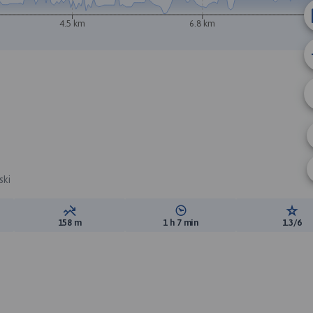
A
B
4.5 km
6.8 km
ski
ewyższeń:
Suma spadków:
Średni czas potrzebny na pokon
Ocen
158 m
1 h 7 min
1.3/6