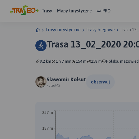
Trasy
Mapy turystyczne
PRO
Trasy turystyczne
Trasy biegowe
Trasa 13
Trasa 13_02_2020 20:
9.2 km
1 h 7 min
154 m
158 m
Polska, mazowiecki
Slawomir Kołsut
obserwuj
kolsut45
237 m
187 m