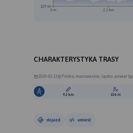
137 m
0 m
2.2 km
CHARAKTERYSTYKA TRASY
2020-02-13
Polska, mazowieckie, Lipsko, powiat lip
Długość trasy:
Suma prz
9.2 km
154 m
dojazd
umieść