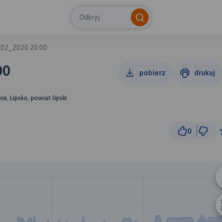
Odkryj
_02_2020 20:00
00
pobierz
drukuj
e, Lipsko, powiat lipski
0
300 m
© Traseo Map
© OpenMapTiles
© OpenStreetMap cont