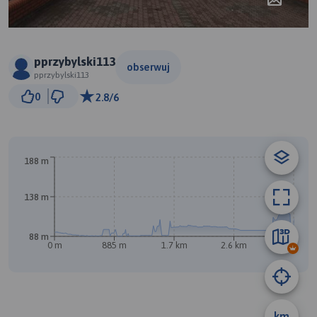
pprzybylski113
obserwuj
pprzybylski113
300 m
0
2.8/6
© Traseo Map
© OpenMapTiles
© OpenStreetMap contributors
188 m
138 m
88 m
A
0 m
885 m
1.7 km
2.6 km
3.5 km
km