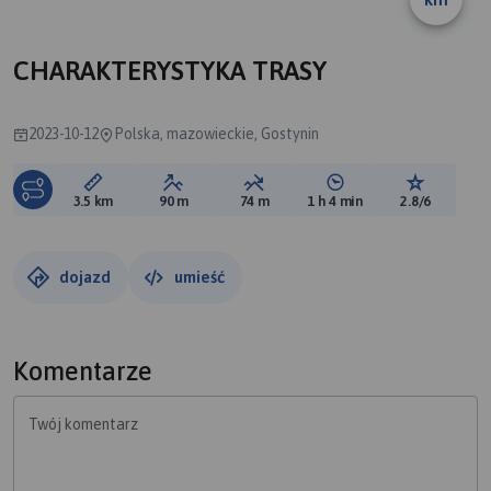
B
CHARAKTERYSTYKA TRASY
2023-10-12
Polska, mazowieckie, Gostynin
Długość trasy:
Suma przewyższeń:
Suma spadków:
Średni czas potrzebny 
Ocena tras
3.5 km
90 m
74 m
1 h 4 min
2.8/6
dojazd
umieść
Komentarze
Twój komentarz