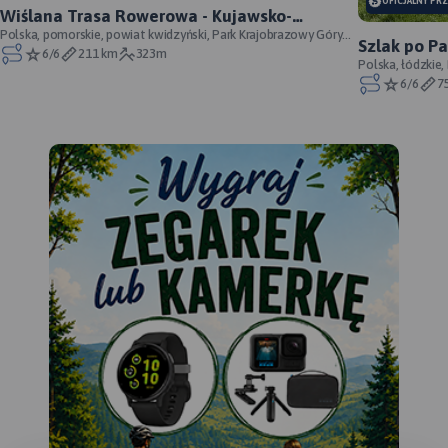
OFICJALNY PR
Wiślana Trasa Rowerowa - Kujawsko-
Pomorskie - WTR prawobrzeżna - oficjalny
Polska, pomorskie, powiat kwidzyński, Park Krajobrazowy Góry
Szlak po P
Łosiowe, powiat grudziądzki, Zespół Par
6/6
211 km
323m
przebieg
Łódzkich - 
Polska, łódzkie,
Wzniesień Łódzk
6/6
7