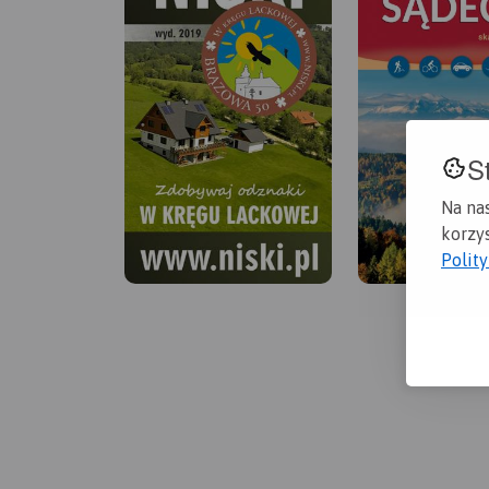
S
Na na
korzys
Polit