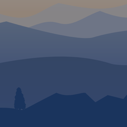
r
wybrane stacje benz
ydania
parkingi i promy wodne
lotnicze, obszary leśn
narodowe, uzdrowiska, 
ośrodki narciarskie, ob
Liście UNESCO. Leg
językach: polskim, ang
czeskim i słowackim.
Mapa dodatkowo zawie
- schemat dróg płat
Słowacji i w Czechach;
- wykaz węzł
autostradach i d
MAPA TURYSTYCZNA W
ekspresowych na Słowac
APLIKACJI TRASEO
- plany Pragi i Bratysław
- schemat metra w Prad
- informacje praktyc
Mapa przedstawia sieć
podróżujących samo
zrealizowanych do tej pory (VII
po Słowacji i Czechach
2020) tras rowerowych:
wybrane przepisy dr
- z projektu VeloMałopolska;
wymagane dokum
- Szlak wokół Tatr (część
obowiązkowe wypos