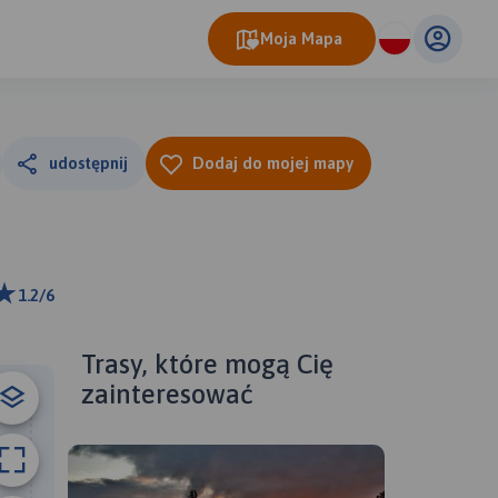
Moja Mapa
udostępnij
Dodaj do mojej mapy
1.2/6
0 m
ributors
Trasy, które mogą Cię
zainteresować
A