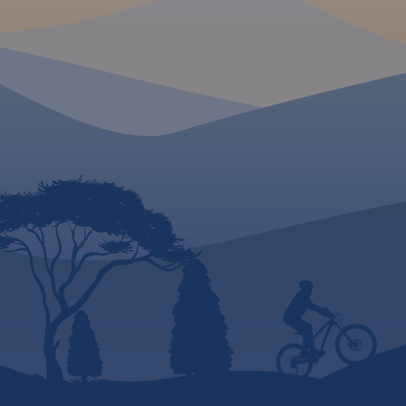
cmentarze z okresu I wojny
Beskidu Niskiego: Gó
światowej oraz zabytkowe
Grybowskich.
Rok w
cerkwie. Wyznaczyliśmy trasy
2023
rowerowe, a trasy piesze
można wyszukać w Traseo po
wpisaniu hasła SIWEJKA i
zaimportować do aplikacji.
Ciesz się chwilą, wypoczywaj
aktywnie –
nocleg możesz
zarezerwować u twórców
mapy w gospodarstwie
Siwejka.
www.siwejka.pl