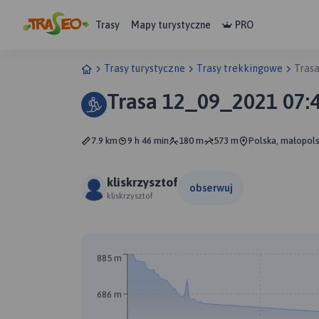
Trasy
Mapy turystyczne
PRO
Trasy turystyczne
Trasy trekkingowe
Tras
Trasa 12_09_2021 07:
7.9 km
9 h 46 min
180 m
573 m
Polska, małopols
kliskrzysztof
obserwuj
kliskrzysztof
885 m
686 m