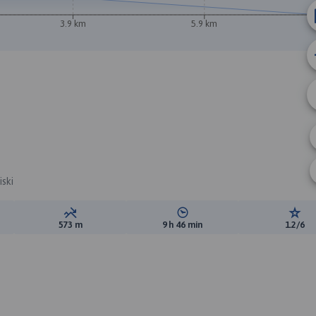
3.9 km
5.9 km
iski
ewyższeń:
Suma spadków:
Średni czas potrzebny na pokon
Ocen
573 m
9 h 46 min
1.2/6