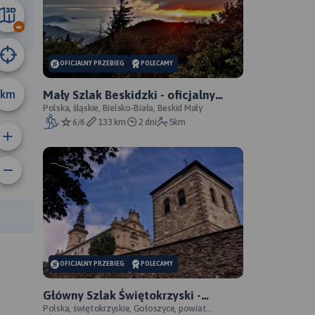
7.9 km
OFICJALNY PRZEBIEG
POLECAMY
km
Mały Szlak Beskidzki - oficjalny
przebieg
Polska, śląskie, Bielsko-Biała, Beskid Mały
6/6
133 km
2 dni
5km
anie trasy:
a trasy:
OFICJALNY PRZEBIEG
POLECAMY
Główny Szlak Świętokrzyski -
oficjalny przebieg
Polska, świętokrzyskie, Gołoszyce, powiat