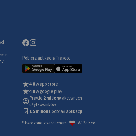
iet).
kupić w
ządzenia
2020
ci
rmin
Pobierz aplikację Traseo:
ny
4,8
w app store
4,8
w google play
Prawie
2 miliony
aktywnych
użytkowników
1.5 miliona
pobrań aplikacji
Stworzone z serduchem
W Polsce