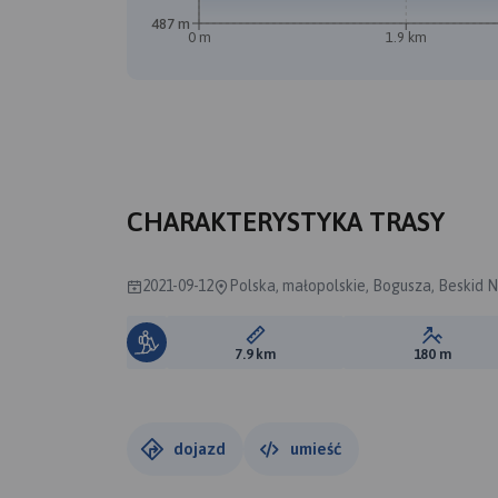
487 m
0 m
1.9 km
B
CHARAKTERYSTYKA TRASY
2021-09-12
Polska, małopolskie, Bogusza, Beskid N
Długość trasy:
Suma prz
7.9 km
180 m
dojazd
umieść