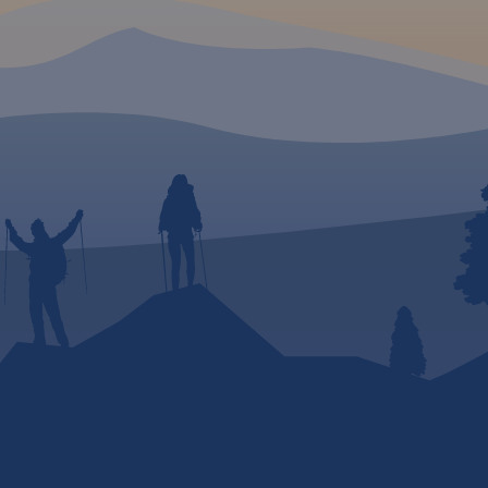
ynowe,
, porty
e, parki
większe
iekty na
enda w
ielskim,
ra:
nych na
ów na
rogach
ji;
y;
ze;
zne dla
chodem
 (m.in.:
ogowe,
enty,
ażenie