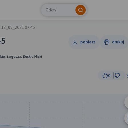
Odkryj
a 12_09_2021 07:45
45
pobierz
drukuj
kie, Bogusza, Beskid Niski
0
50
© Traseo Map
© OpenMapTiles
© OpenStreetMap cont