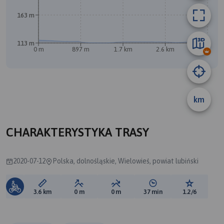
163 m
A
113 m
0 m
897 m
1.7 km
2.6 km
3.5 km
km
B
CHARAKTERYSTYKA TRASY
2020-07-12
Polska, dolnośląskie, Wielowieś, powiat lubiński
Długość trasy:
Suma przewyższeń:
Suma spadków:
Średni czas potrzebny 
Ocena tras
3.6 km
0 m
0 m
37 min
1.2/6