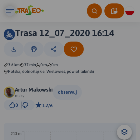
Trasa 12_07_2020 16:14
3.6 km
37 min
0 m
0 m
Polska, dolnośląskie, Wielowieś, powiat lubiński
Artur Makowski
obserwuj
maky
500 m
0
1.2/6
© Traseo Map
© OpenMapTiles
© OpenStreetMap contributors
213 m